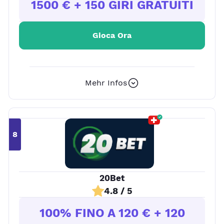
1500 € + 150 GIRI GRATUITI
Gioca Ora
Mehr Infos
20Bet
0 – 24
4.8 / 5
100% FINO A 120 € + 120