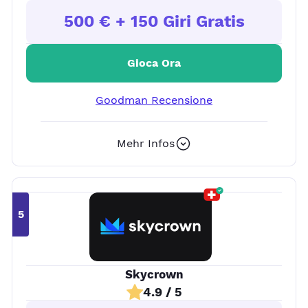
500 € + 150 Giri Gratis
Gioca Ora
Goodman Recensione
Mehr Infos
+9
Skycrown
0 – 1
4.9 / 5