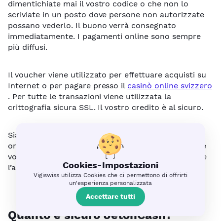
dimentichiate mai il vostro codice o che non lo
scriviate in un posto dove persone non autorizzate
possano vederlo. Il buono verrà consegnato
immediatamente. I pagamenti online sono sempre
più diffusi.
Il voucher viene utilizzato per effettuare acquisti su
Internet o per pagare presso il
casinò online svizzero
. Per tutte le transazioni viene utilizzata la
crittografia sicura SSL. Il vostro credito è al sicuro.
Sia che si utilizzi il metodo di pagamento per un
ordine o per una consegna, è affidabile ovunque. Se
volete pagare rapidamente in movimento, utilizzate
Cookies-Impostazioni
l’applicazione sicura Jeton.
Vigiswiss utilizza Cookies che ci permettono di offrirti
un'esperienza personalizzata
Accettare tutti
Quanto è sicuro JetonCash?