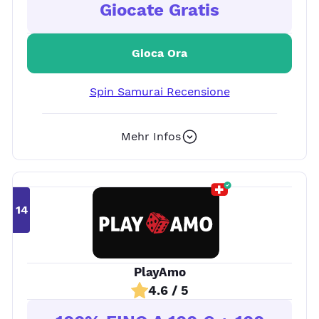
Giocate Gratis
Gioca Ora
Spin Samurai Recensione
Mehr Infos
PlayAmo
+5
4.6 / 5
0 – 8