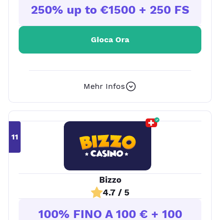
250% up to €1500 + 250 FS
Gioca Ora
Mehr Infos
Bizzo
+9
4.7 / 5
0 – 24
100% FINO A 100 € + 100