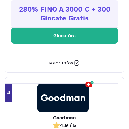
280% FINO A 3000 € + 300
Giocate Gratis
Gioca Ora
Mehr Infos
Goodman
+10
4.9 / 5
0 – 48