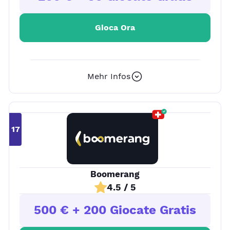
Gioca Ora
Mehr Infos
Boomerang
+2
4.5 / 5
0 – 24
500 € + 200 Giocate Gratis