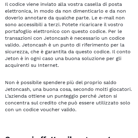
Il codice viene inviato alla vostra casella di posta
elettronica, in modo da non dimenticarlo e da non
doverlo annotare da qualche parte. Le e-mail non
sono accessibili a terzi. Potete ricaricare il vostro
portafoglio elettronico con questo codice. Per le
transazioni con Jetoncash è necessario un codice
valido. Jetoncash è un punto di riferimento per la
sicurezza, che è garantita da questo codice. Il conto
Jeton è in ogni caso una buona soluzione per gli
acquirenti su Internet.
Non è possibile spendere più del proprio saldo
Jetoncash, una buona cosa, secondo molti giocatori.
L’azienda ottiene un punteggio perché Jeton si
concentra sul credito che può essere utilizzato solo
con un codice voucher valido.