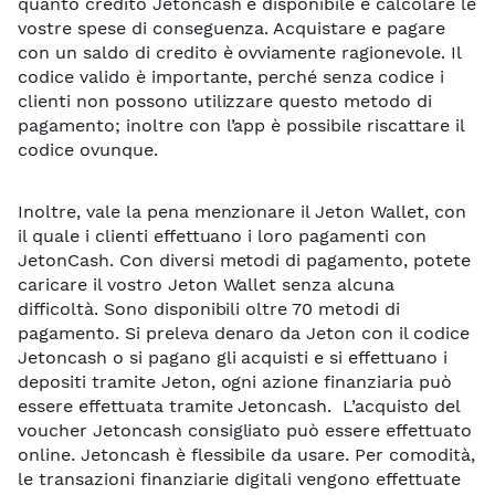
quanto credito Jetoncash è disponibile e calcolare le
vostre spese di conseguenza. Acquistare e pagare
con un saldo di credito è ovviamente ragionevole. Il
codice valido è importante, perché senza codice i
clienti non possono utilizzare questo metodo di
pagamento; inoltre con l’app è possibile riscattare il
codice ovunque.
Inoltre, vale la pena menzionare il Jeton Wallet, con
il quale i clienti effettuano i loro pagamenti con
JetonCash. Con diversi metodi di pagamento, potete
caricare il vostro Jeton Wallet senza alcuna
difficoltà. Sono disponibili oltre 70 metodi di
pagamento. Si preleva denaro da Jeton con il codice
Jetoncash o si pagano gli acquisti e si effettuano i
depositi tramite Jeton, ogni azione finanziaria può
essere effettuata tramite Jetoncash. L’acquisto del
voucher Jetoncash consigliato può essere effettuato
online. Jetoncash è flessibile da usare. Per comodità,
le transazioni finanziarie digitali vengono effettuate