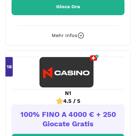
Gioca Ora
Mehr Infos
+6
N1
0 – 8
4.5 / 5
100% FINO A 4000 € + 250
Giocate Gratis