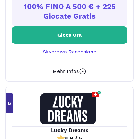
100% FINO A 500 € + 225
Giocate Gratis
Gioca Ora
Skycrown Recensione
Mehr Infos
+10
Lucky Dreams
0 – 1
4.9 / 5