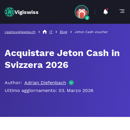
Vigiswiss
2
casino.vigiswiss.ch
IT
Blog
Jeton Cash voucher
Acquistare Jeton Cash in
Svizzera 2026
Author:
Adrian Diefenbach
Ultimo aggiornamento: 03. Marzo 2026