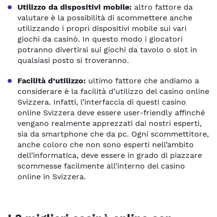
Utilizzo da dispositivi mobile:
altro fattore da
valutare è la possibilità di scommettere anche
utilizzando i propri dispositivi mobile sui vari
giochi da casinò. In questo modo i giocatori
potranno divertirsi sui giochi da tavolo o slot in
qualsiasi posto si troveranno.
Facilità d’utilizzo:
ultimo fattore che andiamo a
considerare è la facilità d’utilizzo del casino online
Svizzera. Infatti, l’interfaccia di questi casino
online Svizzera deve essere user-friendly affinché
vengano realmente apprezzati dai nostri esperti,
sia da smartphone che da pc. Ogni scommettitore,
anche coloro che non sono esperti nell’ambito
dell’informatica, deve essere in grado di piazzare
scommesse facilmente all’interno del casino
online in Svizzera.