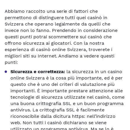
Abbiamo raccolto una serie di fattori che
permettono di distinguere tutti quei casinò in
Svizzera che operano legalmente da quelli che
invece non lo fanno. Prendendo in considerazione
questi punti potrai scommettere sui casinò che
offrono sicurezza ai giocatori. Con la nostra
esperienza di casinò online Svizzera, troverete i
migliori siti su Internet. Andiamo a vedere questi
punti:
Sicurezza e correttezza:
la sicurezza in un casino
online Svizzera è la cosa più importante, ed è per
questo che è uno dei criteri di valutazione più
importanti. È importante prestare attenzione alle
tecnologie di sicurezza utilizzate nel casinò, come
una buona crittografia SSL e un buon programma
antivirus. La crittografia SSL è facilmente
riconoscibile dalla dicitura https: nell’indirizzo
web. Non tutti i casinò dichiarano se viene
utilizzato un programma antivirus. Ma se lo è,