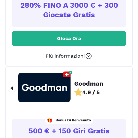
280% FINO A 3000 € + 300
Giocate Gratis
Gioca Ora
Più informazioni
+ 11
Goodman
4.9 / 5
Bonus Di Benvenuto
500 € + 150 Giri Gratis