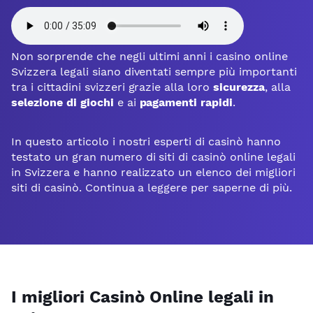
Non sorprende che negli ultimi anni i casino online
Svizzera legali siano diventati sempre più importanti
tra i cittadini svizzeri grazie alla loro
sicurezza
, alla
selezione di giochi
e ai
pagamenti rapidi
.
In questo articolo i nostri esperti di casinò hanno
testato un gran numero di siti di casinò online legali
in Svizzera e hanno realizzato un elenco dei migliori
siti di casinò. Continua a leggere per saperne di più.
I migliori Casinò Online legali in