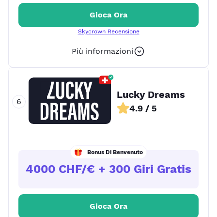
Gioca Ora
Skycrown Recensione
Più informazioni
+ 11
Lucky Dreams
4.9 / 5
Bonus Di Benvenuto
4000 CHF/€ + 300 Giri Gratis
Gioca Ora