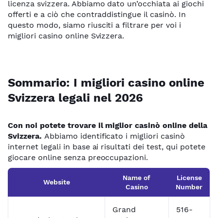
licenza svizzera. Abbiamo dato un’occhiata ai giochi
offerti e a ciò che contraddistingue il casinò. In
questo modo, siamo riusciti a filtrare per voi i
migliori casino online Svizzera.
Sommario: I migliori casino online
Svizzera legali nel 2026
Con noi potete trovare il miglior casinò online della
Svizzera.
Abbiamo identificato i migliori casinò
internet legali in base ai risultati dei test, qui potete
giocare online senza preoccupazioni.
Name of
License
Website
Casino
Number
Grand
516-