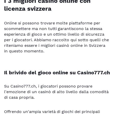
I 3 migliori casinò online con
licenza svizzera
Online si possono trovare molte piattaforme per
scommettere ma non tutti garantiscono la stessa
esperienza di gioco e un ottimo livello di sicurezza
per i giocatori. Abbiamo raccolto qui sotto quelli che
riteniamo essere i migliori casinò online in Svizzera
in questo momento.
Il brivido del gioco online su Casino777.ch
Su Casino777.ch, i giocatori possono provare
l'emozione di un casinò di alto livello dalla comodità
di casa propria.
Offrendo un'ampia varietà di giochi dei principali