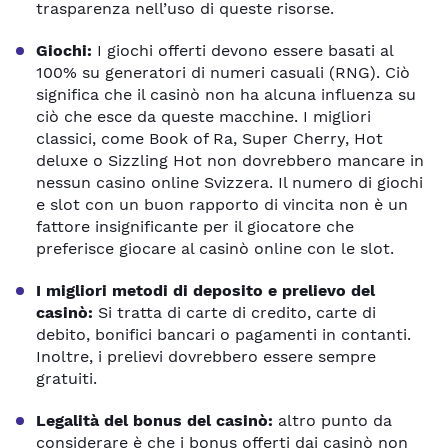
trasparenza nell’uso di queste risorse.
Giochi:
I giochi offerti devono essere basati al
100% su generatori di numeri casuali (RNG). Ciò
significa che il casinò non ha alcuna influenza su
ciò che esce da queste macchine. I migliori
classici, come Book of Ra, Super Cherry, Hot
deluxe o Sizzling Hot non dovrebbero mancare in
nessun casino online Svizzera. Il numero di giochi
e slot con un buon rapporto di vincita non è un
fattore insignificante per il giocatore che
preferisce giocare al casinò online con le slot.
I migliori metodi di deposito e prelievo del
casinò:
Si tratta di carte di credito, carte di
debito, bonifici bancari o pagamenti in contanti.
Inoltre, i prelievi dovrebbero essere sempre
gratuiti.
Legalità del bonus del casinò:
altro punto da
considerare è che i bonus offerti dai casinò non