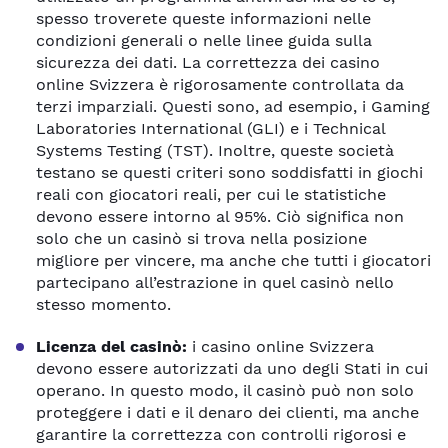
spesso troverete queste informazioni nelle
condizioni generali o nelle linee guida sulla
sicurezza dei dati. La correttezza dei casino
online Svizzera è rigorosamente controllata da
terzi imparziali. Questi sono, ad esempio, i Gaming
Laboratories International (GLI) e i Technical
Systems Testing (TST). Inoltre, queste società
testano se questi criteri sono soddisfatti in giochi
reali con giocatori reali, per cui le statistiche
devono essere intorno al 95%. Ciò significa non
solo che un casinò si trova nella posizione
migliore per vincere, ma anche che tutti i giocatori
partecipano all’estrazione in quel casinò nello
stesso momento.
Licenza del casinò:
i casino online Svizzera
devono essere autorizzati da uno degli Stati in cui
operano. In questo modo, il casinò può non solo
proteggere i dati e il denaro dei clienti, ma anche
garantire la correttezza con controlli rigorosi e