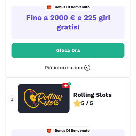
Bonus Di Benvenuto
Fino a 2000 € e 225 giri
gratis!
Gioca Ora
Più informazioni
+ 8
Rolling Slots
5 / 5
Bonus Di Benvenuto