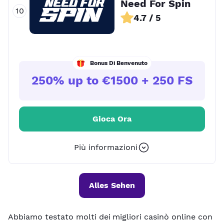
Need For Spin
4.7 / 5
Bonus Di Benvenuto
250% up to €1500 + 250 FS
Gioca Ora
Più informazioni
+ 10
Alles Sehen
Abbiamo testato molti dei migliori casinò online con