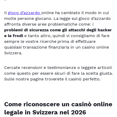
Il
gioco d’azzardo
online ha cambiato il modo in cui
molte persone giocano. La legge sul gioco d’azzardo
affronta diverse aree problematiche come: i
problemi di sicurezza come gli attacchi degli hacker
e le frodi
e tanto altro, quindi vi consigliamo di fare
sempre le vostre ricerche prima di effettuare
qualsiasi transazione finanziaria in un casino online
Svizzera.
Cercate recensioni e testimonianze o leggete articoli
come questo per essere sicuri di fare la scelta giusta.
Sulle nostre pagine troverete il casinò perfetto.
Come riconoscere un casinò online
legale in Svizzera nel 2026