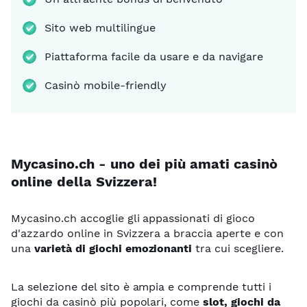
Sito web multilingue
Piattaforma facile da usare e da navigare
Casinò mobile-friendly
Mycasino.ch - uno dei più amati casinò
online della Svizzera!
Mycasino.ch accoglie gli appassionati di gioco
d'azzardo online in Svizzera a braccia aperte e con
una
varietà di giochi emozionanti
tra cui scegliere.
La selezione del sito è ampia e comprende tutti i
giochi da casinò più popolari, come
slot, giochi da