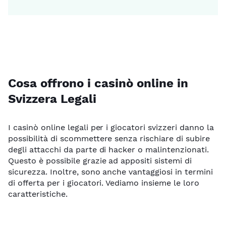
Cosa offrono i casinò online in
Svizzera Legali
I casinò online legali per i giocatori svizzeri danno la
possibilità di scommettere senza rischiare di subire
degli attacchi da parte di hacker o malintenzionati.
Questo è possibile grazie ad appositi sistemi di
sicurezza. Inoltre, sono anche vantaggiosi in termini
di offerta per i giocatori. Vediamo insieme le loro
caratteristiche.