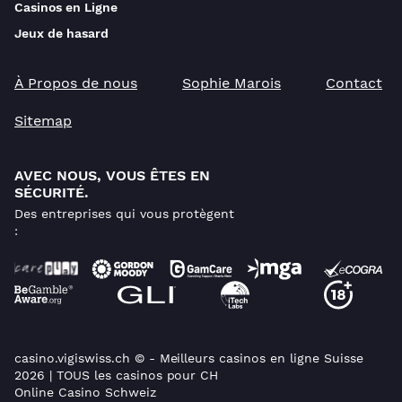
Casinos en Ligne
Jeux de hasard
À Propos de nous
Sophie Marois
Contact
Sitemap
AVEC NOUS, VOUS ÊTES EN
SÉCURITÉ.
Des entreprises qui vous protègent
:
casino.vigiswiss.ch © - Meilleurs casinos en ligne Suisse
2026 | TOUS les casinos pour CH
Online Casino Schweiz