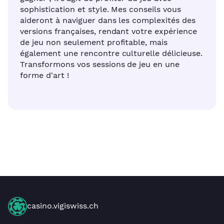
sophistication et style. Mes conseils vous
aideront à naviguer dans les complexités des
versions françaises, rendant votre expérience
de jeu non seulement profitable, mais
également une rencontre culturelle délicieuse.
Transformons vos sessions de jeu en une
forme d'art !
casino.vigiswiss.ch