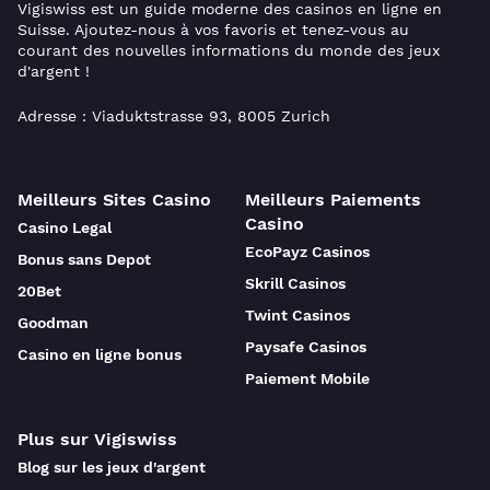
Vigiswiss est un guide moderne des casinos en ligne en
Suisse. Ajoutez-nous à vos favoris et tenez-vous au
courant des nouvelles informations du monde des jeux
d'argent !
Adresse : Viaduktstrasse 93, 8005 Zurich
Meilleurs Sites Casino
Meilleurs Paiements
Casino
Casino Legal
EcoPayz Casinos
Bonus sans Depot
Skrill Casinos
20Bet
Twint Casinos
Goodman
Paysafe Casinos
Casino en ligne bonus
Paiement Mobile
Plus sur Vigiswiss
Blog sur les jeux d'argent