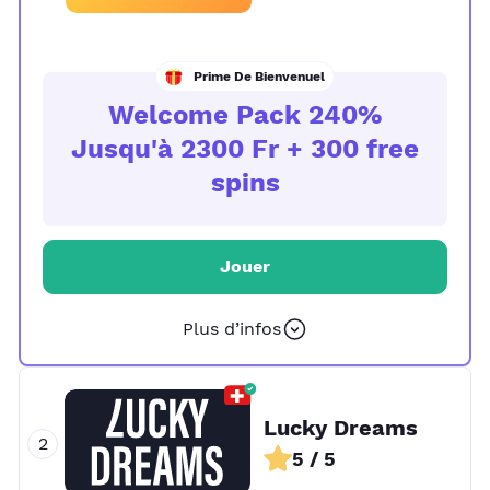
Prime De Bienvenuel
Welcome Pack 240%
Jusqu'à 2300 Fr + 300 free
spins
Jouer
Plus d’infos
+ 10
Lucky Dreams
5 / 5