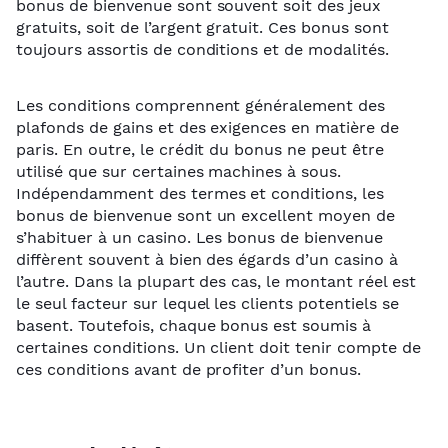
bonus de bienvenue sont souvent soit des jeux
gratuits, soit de l’argent gratuit. Ces bonus sont
toujours assortis de conditions et de modalités.
Les conditions comprennent généralement des
plafonds de gains et des exigences en matière de
paris. En outre, le crédit du bonus ne peut être
utilisé que sur certaines machines à sous.
Indépendamment des termes et conditions, les
bonus de bienvenue sont un excellent moyen de
s’habituer à un casino. Les bonus de bienvenue
diffèrent souvent à bien des égards d’un casino à
l’autre. Dans la plupart des cas, le montant réel est
le seul facteur sur lequel les clients potentiels se
basent. Toutefois, chaque bonus est soumis à
certaines conditions. Un client doit tenir compte de
ces conditions avant de profiter d’un bonus.