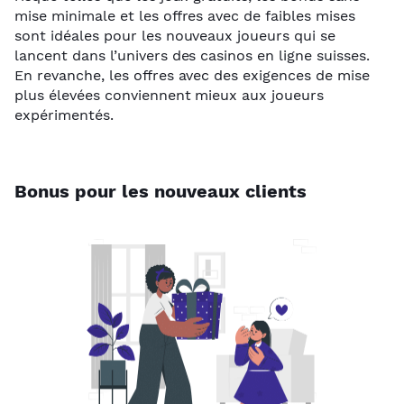
mise minimale et les offres avec de faibles mises
sont idéales pour les nouveaux joueurs qui se
lancent dans l’univers des casinos en ligne suisses.
En revanche, les offres avec des exigences de mise
plus élevées conviennent mieux aux joueurs
expérimentés.
Bonus pour les nouveaux clients