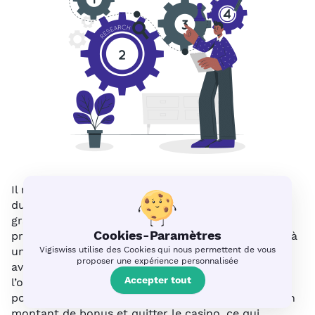
Il ne s’agirait pas d’une pratique commerciale
durable si les casinos en ligne offraient de l’argent
gratuit à chaque nouveau joueur. C’est pourquoi
Cookies-Paramètres
presque toutes les offres de casino sont associées à
Vigiswiss utilise des Cookies qui nous permettent de vous
un type de conditions qui doivent être remplies
proposer une expérience personnalisée
avant de pouvoir retirer l’argent fourni par
Accepter tout
l’opérateur. Sans conditions de mise, les joueurs
pourraient simplement ouvrir un compte, retirer un
montant de bonus et quitter le casino, ce qui