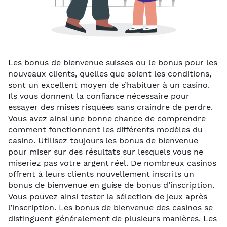
Les bonus de bienvenue suisses ou le bonus pour les
nouveaux clients, quelles que soient les conditions,
sont un excellent moyen de s’habituer à un casino.
Ils vous donnent la confiance nécessaire pour
essayer des mises risquées sans craindre de perdre.
Vous avez ainsi une bonne chance de comprendre
comment fonctionnent les différents modèles du
casino. Utilisez toujours les bonus de bienvenue
pour miser sur des résultats sur lesquels vous ne
miseriez pas votre argent réel. De nombreux casinos
offrent à leurs clients nouvellement inscrits un
bonus de bienvenue en guise de bonus d’inscription.
Vous pouvez ainsi tester la sélection de jeux après
l’inscription. Les bonus de bienvenue des casinos se
distinguent généralement de plusieurs manières. Les