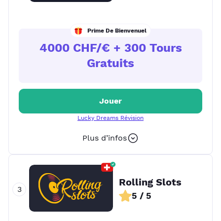
Prime De Bienvenuel
4000 CHF/€ + 300 Tours
Gratuits
Jouer
Lucky Dreams Révision
Plus d’infos
+ 8
Rolling Slots
5 / 5