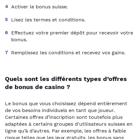
Activer le bonus suisse.
Lisez les termes et conditions.
Effectuez votre premier dépôt pour recevoir votre
bonus.
Remplissez les conditions et recevez vos gains.
Quels sont les différents types d’offres
de bonus de casino ?
Le bonus que vous choisissez dépend entièrement
de vos besoins individuels en tant que joueur.
Certaines offres d’inscription sont toutefois plus
adaptées à certains groupes d’utilisateurs suisses en
ligne qu’à d’autres. Par exemple, les offres à faible
risque telles que les jeux gratuits, les bonus sans