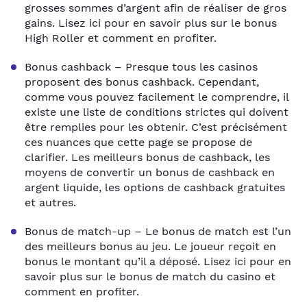
grosses sommes d’argent afin de réaliser de gros
gains. Lisez ici pour en savoir plus sur le bonus
High Roller et comment en profiter.
Bonus cashback – Presque tous les casinos
proposent des bonus cashback. Cependant,
comme vous pouvez facilement le comprendre, il
existe une liste de conditions strictes qui doivent
être remplies pour les obtenir. C’est précisément
ces nuances que cette page se propose de
clarifier. Les meilleurs bonus de cashback, les
moyens de convertir un bonus de cashback en
argent liquide, les options de cashback gratuites
et autres.
Bonus de match-up – Le bonus de match est l’un
des meilleurs bonus au jeu. Le joueur reçoit en
bonus le montant qu’il a déposé. Lisez ici pour en
savoir plus sur le bonus de match du casino et
comment en profiter.