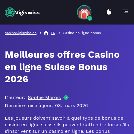
Vigiswiss
2
casino.vigiswiss.ch
FR
Casino en ligne bonus
Meilleures offres Casino
en ligne Suisse Bonus
2026
L'auteur:
Sophie Marois
Dernière mise à jour: 03. mars 2026
Les joueurs doivent savoir à quel type de bonus de
casino en ligne suisse ils peuvent s’attendre lorsqu’ils
s’inscrivent sur un casino en ligne. Les bonus