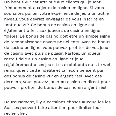
Un bonus VIP est attribué aux clients qui jouent
fréquemment aux jeux de casino en ligne. Si vous
souhaitez porter votre expérience de jeu à un autre
niveau, vous devriez envisager de vous inscrire en
tant que VIP. Ce bonus de casino en ligne est
également offert aux joueurs de casino en ligne
fidèles. Le bonus de casino doit être un simple signe
de reconnaissance envers nos clients. Avec ce bonus
de casino en ligne, vous pouvez profiter de vos jeux
de casino avec plus de plaisir. Parfois, un joueur
reste fidèle à un casino en ligne et joue
régulièrement à ses jeux. Les exploitants du site web
remarquent cette fidélité et la récompensent par
des bonus de casino VIP en argent réel. Avec ces
derniers, vous pouvez jouer au casino en direct pour
pouvoir profiter du bonus de casino en argent réel.
Heureusement, il y a certaines choses auxquelles les
Suisses peuvent faire attention pour limiter leur
recherche :