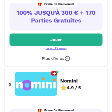
Prime De Bienvenuel
100% JUSQU'À 300 € + 170
Parties Gratuites
Jouer
Ivibet Révision
Plus d’infos
+ 14
Nomini
4.9 / 5
Prime De Bienvenuel