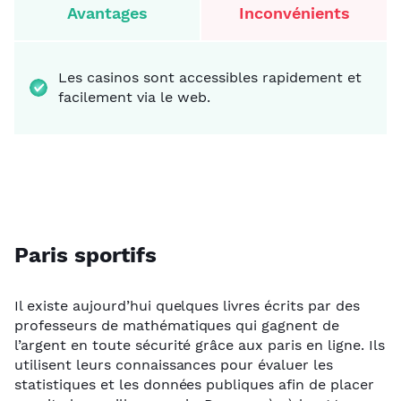
Avantages
Inconvénients
Les casinos sont accessibles rapidement et
facilement via le web.
Paris sportifs
Il existe aujourd’hui quelques livres écrits par des
professeurs de mathématiques qui gagnent de
l’argent en toute sécurité grâce aux paris en ligne. Ils
utilisent leurs connaissances pour évaluer les
statistiques et les données publiques afin de placer