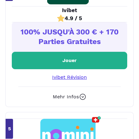
Ivibet
+10
4.9 / 5
0 – 48
100% JUSQU'À 300 € + 170
Parties Gratuites
Jouer
Ivibet Révision
Mehr Infos