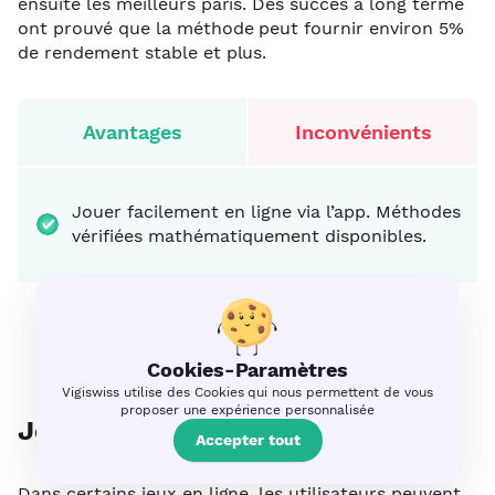
ensuite les meilleurs paris. Des succès à long terme
ont prouvé que la méthode peut fournir environ 5%
de rendement stable et plus.
Avantages
Inconvénients
Jouer facilement en ligne via l’app. Méthodes
vérifiées mathématiquement disponibles.
Cookies-Paramètres
Vigiswiss utilise des Cookies qui nous permettent de vous
proposer une expérience personnalisée
Jeux par navigateur
Accepter tout
Dans certains jeux en ligne, les utilisateurs peuvent