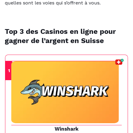
quelles sont les voies qui s’offrent à vous.
Top 3 des Casinos en ligne pour
gagner de l’argent en Suisse
Winshark