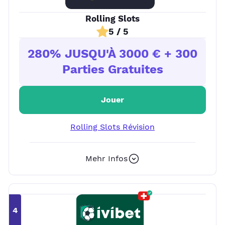
Rolling Slots
+7
5 / 5
0 – 24
280% JUSQU'À 3000 € + 300
Parties Gratuites
Jouer
Rolling Slots Révision
Mehr Infos