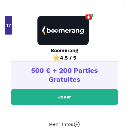
+5
Boomerang
0 – 12
4.5 / 5
500 € + 200 Parties
Gratuites
Jouer
Mehr Infos