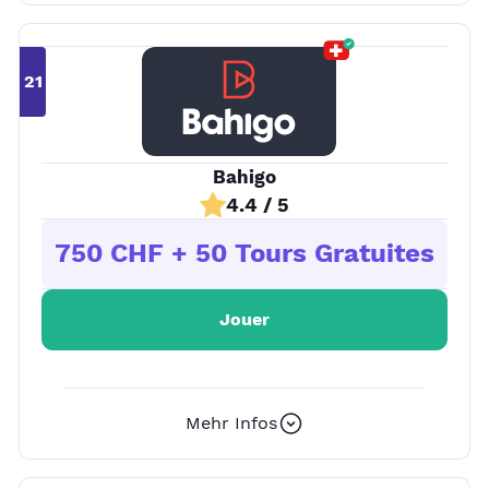
Bahigo
+6
4.4 / 5
0 – 24
750 CHF + 50 Tours Gratuites
Jouer
Mehr Infos