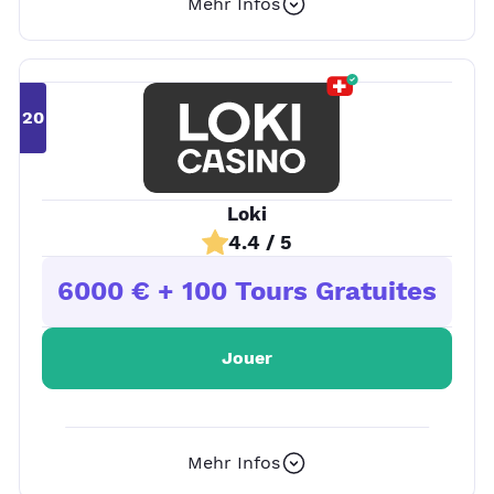
Mehr Infos
+16
Loki
0 – 12
4.4 / 5
6000 € + 100 Tours Gratuites
Jouer
Mehr Infos