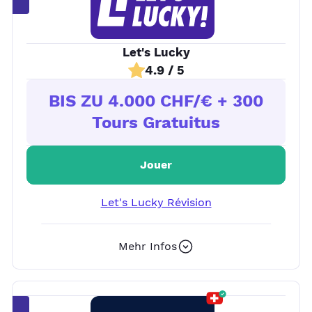
+10
Let's Lucky
0 – 24
4.9 / 5
BIS ZU 4.000 CHF/€ + 300
Tours Gratuitus
Jouer
Let's Lucky Révision
Mehr Infos