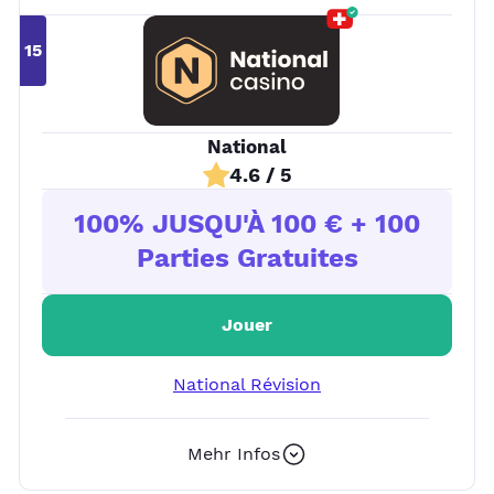
+5
National
0 – 8
4.6 / 5
100% JUSQU'À 100 € + 100
Parties Gratuites
Jouer
National Révision
Mehr Infos