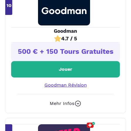
+2
Goodman
0 – 8
4.7 / 5
500 € + 150 Tours Gratuites
Jouer
Goodman Révision
Mehr Infos