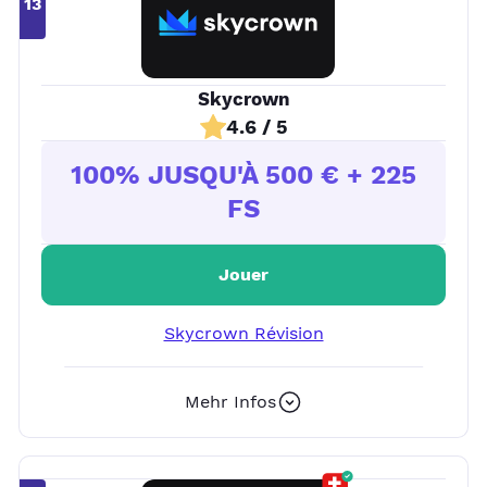
+8
Skycrown
0 – 24
4.6 / 5
100% JUSQU'À 500 € + 225
FS
Jouer
Skycrown Révision
Mehr Infos