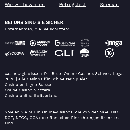
Wie wir bewerten
Betrugstest
Sitemap
BEI UNS SIND SIE SICHER.
Unternehmen, die Sie schützen:
casino.vigiswiss.ch © - Beste Online Casinos Schweiz Legal
2026 | Alle Casinos für Schweizer Spieler
Casino en Ligne Suisse
Online Casino Svizzera
Casino online Switzerland
Spielen Sie nur in Online-Casinos, die von der MGA, UKGC,
DGE, NZGC, CGA oder ähnlichen Einrichtungen lizenziert
sind.