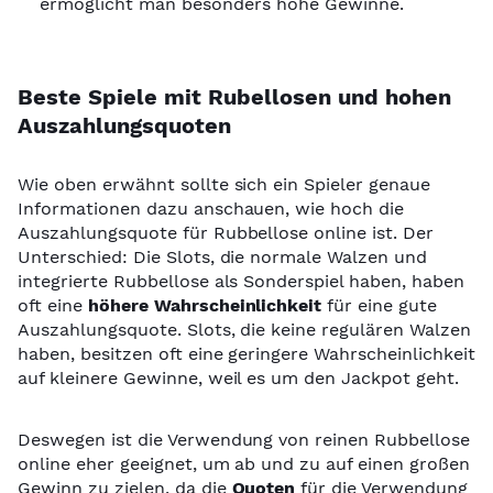
ermöglicht man besonders hohe Gewinne.
Beste Spiele mit Rubellosen und hohen
Auszahlungsquoten
Wie oben erwähnt sollte sich ein Spieler genaue
Informationen dazu anschauen, wie hoch die
Auszahlungsquote für Rubbellose online ist. Der
Unterschied: Die Slots, die normale Walzen und
integrierte Rubbellose als Sonderspiel haben, haben
oft eine
höhere Wahrscheinlichkeit
für eine gute
Auszahlungsquote. Slots, die keine regulären Walzen
haben, besitzen oft eine geringere Wahrscheinlichkeit
auf kleinere Gewinne, weil es um den Jackpot geht.
Deswegen ist die Verwendung von reinen Rubbellose
online eher geeignet, um ab und zu auf einen großen
Gewinn zu zielen, da die
Quoten
für die Verwendung