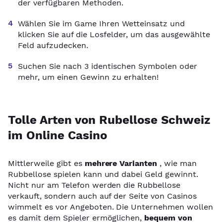
der verfügbaren Methoden.
Wählen Sie im Game Ihren Wetteinsatz und
klicken Sie auf die Losfelder, um das ausgewählte
Feld aufzudecken.
Suchen Sie nach 3 identischen Symbolen oder
mehr, um einen Gewinn zu erhalten!
Tolle Arten von Rubellose Schweiz
im Online Casino
Mittlerweile gibt es
mehrere Varianten
, wie man
Rubbellose spielen kann und dabei Geld gewinnt.
Nicht nur am Telefon werden die Rubbellose
verkauft, sondern auch auf der Seite von Casinos
wimmelt es vor Angeboten. Die Unternehmen wollen
es damit dem Spieler ermöglichen,
bequem von