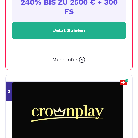
240% BIS ZU 2500 € + 300
FS
Jetzt Spielen
Mehr Infos
+9
0 – 12