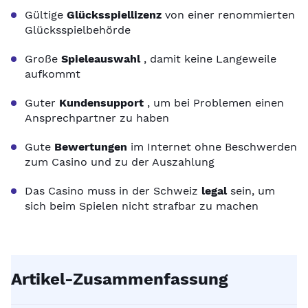
Gültige
Glücksspiellizenz
von einer renommierten
Glücksspielbehörde
Große
Spieleauswahl
, damit keine Langeweile
aufkommt
Guter
Kundensupport
, um bei Problemen einen
Ansprechpartner zu haben
Gute
Bewertungen
im Internet ohne Beschwerden
zum Casino und zu der Auszahlung
Das Casino muss in der Schweiz
legal
sein, um
sich beim Spielen nicht strafbar zu machen
Artikel-Zusammenfassung