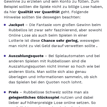
Gewinne zu erzielen und sein Konto zu füllen. Zum
Beispiel sollten die Spiele nicht zu billige Lose haben,
da hier
Qualität vor Quantität
geht. Folgende
Hinweise sollten Sie deswegen beachten:
Jackpot
– Die Fantasie vom großen Gewinn beim
Rubbellos ist zwar sehr faszinierend, aber sowohl
Online Lose als auch beim Spielen in einer
Lotterie ist diese
Chance sehr gering,
weswegen
man nicht zu viel Geld darauf verwetten sollte
.
Auszahlungsquote
– Bei Spielautomaten und bei
anderen Spielen mit Rubbellosen sind die
Auszahlungsquoten nicht immer so hoch wie bei
anderen Slots. Man sollte sich also genau
überlegen und Informationen sammeln, ob sich
das Spielen bei den Quoten noch lohnt.
Preis
– Rubbellose Schweiz sollte man als
gelegentliches Glücksspiel
nutzen und dabei
lieber auf höherpreisige Lose online setzen. So