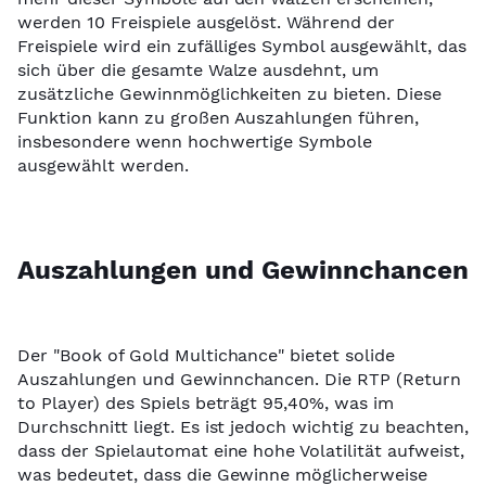
werden 10 Freispiele ausgelöst. Während der
Freispiele wird ein zufälliges Symbol ausgewählt, das
sich über die gesamte Walze ausdehnt, um
zusätzliche Gewinnmöglichkeiten zu bieten. Diese
Funktion kann zu großen Auszahlungen führen,
insbesondere wenn hochwertige Symbole
ausgewählt werden.
Auszahlungen und Gewinnchancen
Der "Book of Gold Multichance" bietet solide
Auszahlungen und Gewinnchancen. Die RTP (Return
to Player) des Spiels beträgt 95,40%, was im
Durchschnitt liegt. Es ist jedoch wichtig zu beachten,
dass der Spielautomat eine hohe Volatilität aufweist,
was bedeutet, dass die Gewinne möglicherweise