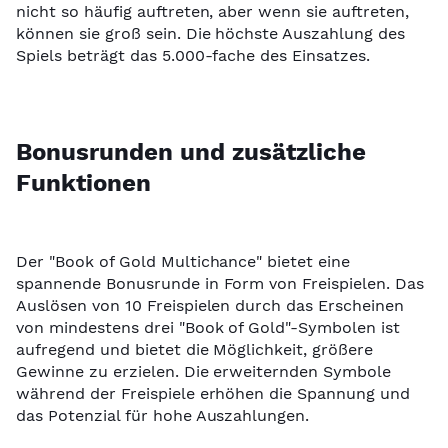
nicht so häufig auftreten, aber wenn sie auftreten,
können sie groß sein. Die höchste Auszahlung des
Spiels beträgt das 5.000-fache des Einsatzes.
Bonusrunden und zusätzliche
Funktionen
Der "Book of Gold Multichance" bietet eine
spannende Bonusrunde in Form von Freispielen. Das
Auslösen von 10 Freispielen durch das Erscheinen
von mindestens drei "Book of Gold"-Symbolen ist
aufregend und bietet die Möglichkeit, größere
Gewinne zu erzielen. Die erweiternden Symbole
während der Freispiele erhöhen die Spannung und
das Potenzial für hohe Auszahlungen.