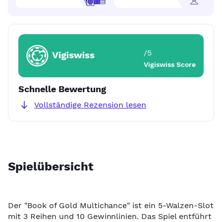
/5
Vigiswiss Score
Schnelle Bewertung
Vollständige Rezension lesen
Spielübersicht
Der "Book of Gold Multichance" ist ein 5-Walzen-Slot
mit 3 Reihen und 10 Gewinnlinien. Das Spiel entführt