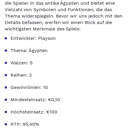
die Spieler in das antike Ägypten und bietet eine
Vielzahl von Symbolen und Funktionen, die das
Thema widerspiegeln. Bevor wir uns jedoch mit den
Details befassen, werfen wir einen Blick auf die
wichtigsten Merkmale des Spiels:
Entwickler: Playson
Thema: Ägypten
Walzen: 5
Reihen: 3
Gewinnlinien: 10
Mindesteinsatz: €0,10
Höchsteinsatz: €100
RTP: 95,40%