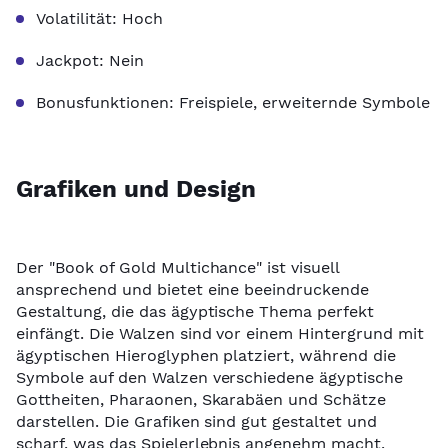
Volatilität: Hoch
Jackpot: Nein
Bonusfunktionen: Freispiele, erweiternde Symbole
Grafiken und Design
Der "Book of Gold Multichance" ist visuell
ansprechend und bietet eine beeindruckende
Gestaltung, die das ägyptische Thema perfekt
einfängt. Die Walzen sind vor einem Hintergrund mit
ägyptischen Hieroglyphen platziert, während die
Symbole auf den Walzen verschiedene ägyptische
Gottheiten, Pharaonen, Skarabäen und Schätze
darstellen. Die Grafiken sind gut gestaltet und
scharf, was das Spielerlebnis angenehm macht.