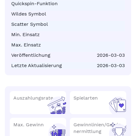
Quickspin-Funktion
Wildes Symbol
Scatter Symbol
Min. Einsatz
Max. Einsatz
Veröffentlichung
2026-03-03
Letzte Aktualisierung
2026-03-03
Auszahlungsrate
Spielarten
Max. Gewinn
Gewinnlinien/Gewin
nermittlung