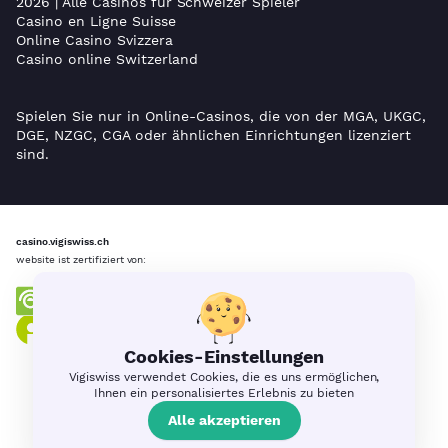
2026 | Alle Casinos für Schweizer Spieler
Casino en Ligne Suisse
Online Casino Svizzera
Casino online Switzerland
Spielen Sie nur in Online-Casinos, die von der MGA, UKGC,
DGE, NZGC, CGA oder ähnlichen Einrichtungen lizenziert
sind.
casino.vigiswiss.ch
website ist zertifiziert von:
Cookies-Einstellungen
Vigiswiss verwendet Cookies, die es uns ermöglichen,
Ihnen ein personalisiertes Erlebnis zu bieten
Alle akzeptieren