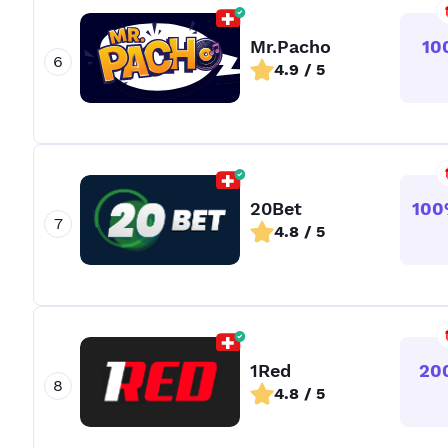
Mr.Pacho
10
4.9 / 5
20Bet
100
4.8 / 5
1Red
20
4.8 / 5