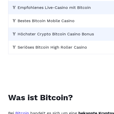
🏅 Empfohlenes Live-Casino mit Bitcoin
🏅 Bestes Bitcoin Mobile Casino
🏅 Höchster Crypto Bitcoin Casino Bonus
🏅 Seriöses Bitcoin High Roller Casino
Was ist Bitcoin?
Bei
Bitcoin
handelt es sich um eine
bekannte Krypt