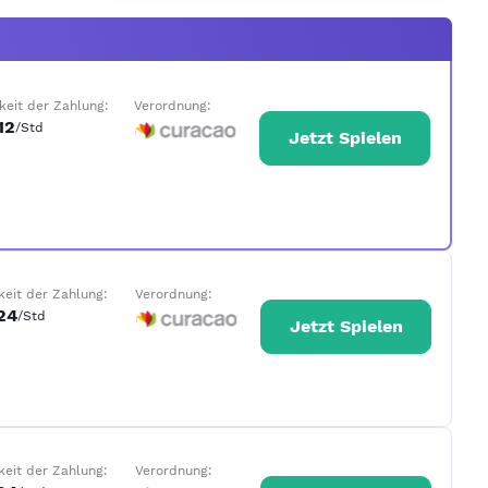
Wert auf
keit der Zahlung:
Verordnung:
12
/Std
Jetzt Spielen
keit der Zahlung:
Verordnung:
 24
/Std
Jetzt Spielen
keit der Zahlung:
Verordnung: