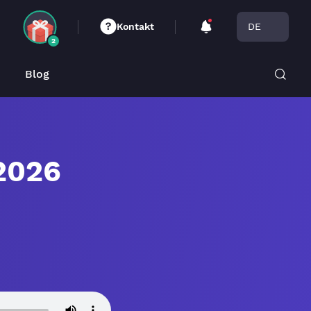
Kontakt
DE
2
Blog
 2026