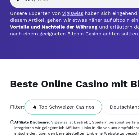
Unsere Experten von
Vigiswiss
haben sich eingehend
diesem Artikel, gehen wir etwas näher auf Bitcoin e
Vorteile und Nachteile der Währung
und erläutern de
nach einem geeigneten Bitcoin Casino achten sollten
Beste Online Casino mit B
Filter:
🔥 Top Schweizer Casinos
Deutschlan
Affiliate Disclosure:
Vigiswiss ist bestrebt, Spielern personalisiert
integrieren wir gelegentlich Affiliate-Links in die von uns empfohlen
entscheiden, über den bereitgestellten Link eine Website zu besuche