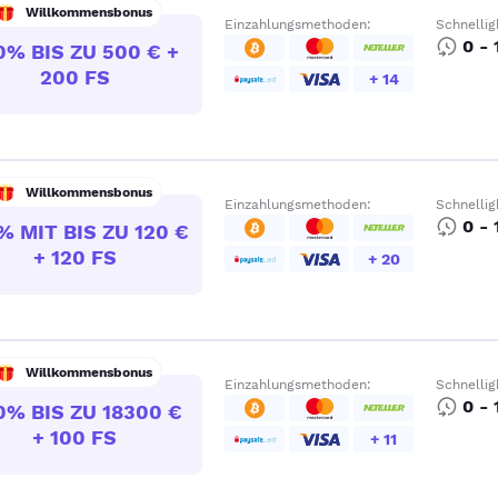
Willkommensbonus
Einzahlungsmethoden:
Schnellig
0 - 
0% BIS ZU 500 € +
200 FS
+ 14
Willkommensbonus
Einzahlungsmethoden:
Schnellig
0 - 
% MIT BIS ZU 120 €
+ 120 FS
+ 20
Willkommensbonus
Einzahlungsmethoden:
Schnellig
0 - 
0% BIS ZU 18300 €
+ 100 FS
+ 11