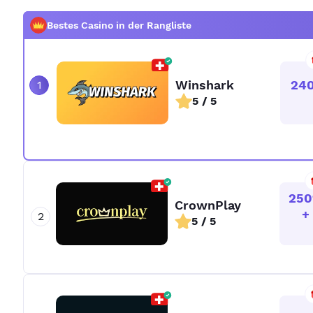
ist wichtig zu beachten, dass alle Produktbewertungen und Empfeh
kommerzielle Unabhängigkeit und folgen einer professionellen Metho
Bestes Casino in der Rangliste
Winshark
240
5 / 5
250
CrownPlay
+
5 / 5