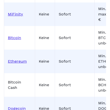
Min. 2
MiFinity
Keine
Sofort
max. 
€
Min. 
Bitcoin
Keine
Sofort
BTC,
unbeg
Min. 0
Ethereum
Keine
Sofort
ETH,
unbeg
Min. 0
Bitcoin
Keine
Sofort
BCH,
Cash
unbeg
Min. 
Dogecoin
Keine
Sofort
DOGE