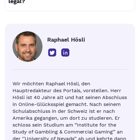
Funktionen sind ebenfalls mobil durchführbar. Sie
legal?
spielen störungsfrei auf Ihrem Handy, da das
Seit dem 1. Januar 2019 sind Schweizer Online
Playamo Casino mit den neuesten Technologien
Casinos mit einer Lizenz legal, ebenso wie die
ausgestattet ist.
herkömmliche landbasierte Spielbank. Da das
Playamo Casino eine Lizenz aus Curacao besitzt
Raphael Hösli
ist das Spielen bei diesem Anbieter durchaus legal
Wir möchten Raphael Hösli, den
Hauptredakteur des Portals, vorstellen. Herr
Hösli ist 40 Jahre alt und hat seinen Abschluss
in Online-Glücksspiel gemacht. Nach seinem
Schulabschluss in der Schweiz ist er nach
Amerika gegangen, um dort zu studieren. Er
schloss sein Studium am ‘’Institute for the
Study of Gambling & Commercial Gaming’’ an
der ‘’University of Nevada’’ ab und kehrte dann