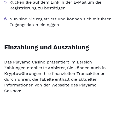
Klicken Sie auf dem Link in der E-Mail um die
Registrierung zu bestätigen
Nun sind Sie registriert und können sich mit Ihren
Zugangsdaten einloggen
Einzahlung und Auszahlung
Das Playamo Casino präsentiert im Bereich
Zahlungen etablierte Anbieter, Sie können auch in
Kryptowährungen Ihre finanziellen Transaktionen
durchführen. die Tabelle enthält die aktuellen
Informationen von der Webseite des Playamo
Casinos: