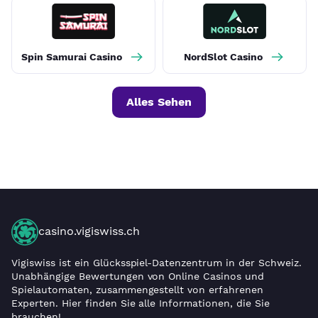
Spin Samurai Casino
NordSlot Casino
Alles Sehen
casino.vigiswiss.ch
Vigiswiss ist ein Glücksspiel-Datenzentrum in der Schweiz.
Unabhängige Bewertungen von Online Casinos und
Spielautomaten, zusammengestellt von erfahrenen
Experten. Hier finden Sie alle Informationen, die Sie
brauchen!