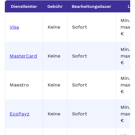
Dienstleister
Gebühr
Bearbeitungsdauer
Lim
Min. 2
Visa
Keine
Sofort
max. 
€
Min. 2
MasterCard
Keine
Sofort
max. 
€
Min. 2
Maestro
Keine
Sofort
max. 
€
Min. 2
EcoPayz
Keine
Sofort
max. 
€