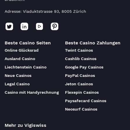
Adresse: Viaduktstrasse 93, 8005 Zürich
Beste Casino Seiten
Beste Casino Zahlungen
Online Glücksrad
Twint Casinos
Ausland Casino
Cashlib Casinos
Liechtenstein Casino
Google Pay Casinos
Neue Casinos
PayPal Casinos
Legal Casino
Jeton Casinos
Casino mit Handyrechnung
Flexepin Casinos
Paysafecard Casinos
Neosurf Casinos
Mehr zu Vigiswiss