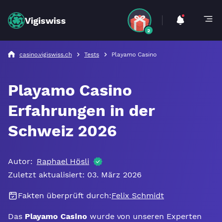
Vigiswiss
2
casino.vigiswiss.ch
Tests
Playamo Casino
Playamo Casino
Erfahrungen in der
Schweiz 2026
Autor:
Raphael Hösli
Zuletzt aktualisiert: 03. März 2026
Fakten überprüft durch:
Felix Schmidt
Das
Playamo Casino
wurde von unseren Experten