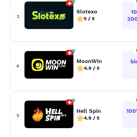
Slotexo
10
200
5 / 5
MoonWin
bi
4.9 / 5
Hell Spin
100
4.9 / 5