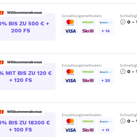
Willkommensbonus
Einzahlungsmethoden:
Schnellig
0 - 
0% BIS ZU 500 € +
200 FS
+ 14
Willkommensbonus
Einzahlungsmethoden:
Schnellig
0 - 
% MIT BIS ZU 120 €
+ 120 FS
+ 20
Willkommensbonus
Einzahlungsmethoden:
Schnellig
0 - 
0% BIS ZU 18300 €
+ 100 FS
+ 11