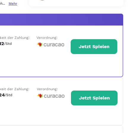
ehen. Es
Mehr
Wert auf
keit der Zahlung:
Verordnung:
12
/Std
Jetzt Spielen
keit der Zahlung:
Verordnung:
 24
/Std
Jetzt Spielen