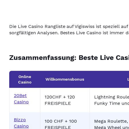
Die Live Casino Rangliste auf Vigiswiss ist speziell 
sorgfältigen Analysen. Bestes Live Casino ist immer 
Zusammenfassung: Beste Live Casi
Online
Willkommensbonus
Casino
20Bet
120CHF + 120
Lightning Roul
Casino
FREISPIELE
Funky Time un
Bizzo
100 CHF + 100
Mega Roulette,
Casino
FREISPIELE
Mega Wheel un