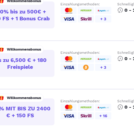
Willkommensbonus
Einzahlungsmethoden:
Schnellig
0 -
0% bis zu 500€ +
 FS + 1 Bonus Crab
+ 3
Willkommensbonus
Einzahlungsmethoden:
Schnellig
0 -
s zu 6,500 € + 180
Freispiele
+ 3
Willkommensbonus
Einzahlungsmethoden:
Schnellig
0 -
% MIT BIS ZU 2400
€ + 150 FS
+ 16