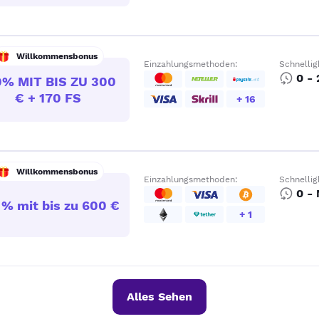
Willkommensbonus
Einzahlungsmethoden:
Schnellig
0 -
0% MIT BIS ZU 300
€ + 170 FS
+ 16
Willkommensbonus
Einzahlungsmethoden:
Schnellig
0 -
 % mit bis zu 600 €
+ 1
Alles Sehen