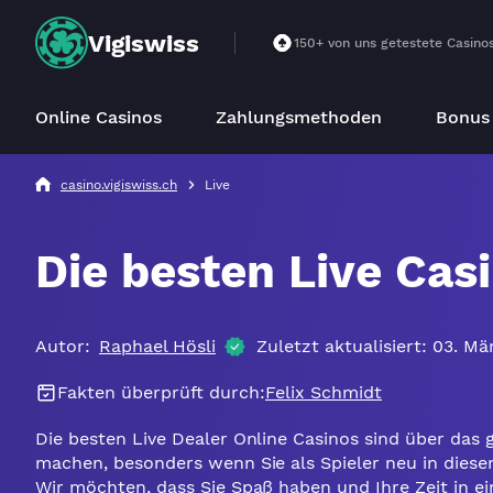
Vigiswiss
150+ von uns getestete Casino
Online Casinos
Zahlungsmethoden
Bonus
casino.vigiswiss.ch
Live
Die besten Live Cas
Autor:
Raphael Hösli
Zuletzt aktualisiert: 03. M
Fakten überprüft durch:
Felix Schmidt
Die besten Live Dealer Online Casinos sind über das g
machen, besonders wenn Sie als Spieler neu in diese
Wir möchten, dass Sie Spaß haben und Ihre Zeit in e