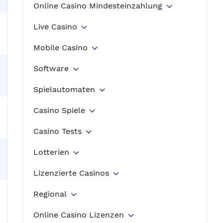
Online Casino Mindesteinzahlung
Frankreich Casino
Neosurf Casinos
Cashback Bonus
Online Casino mit 1 Euro Einzahlung
Live Casino
Echtgeld Casino
Twint Casinos
Friespiele
Online Casino mit 2 Euro Einzahlung
Live Baccarat
High Roller Casino
Mobile Casino
EcoPayz Casinos
Willkommensbonus
Online Casino mit 3 Euro Einzahlung
Live Blackjack
Android
Seriöses Casino
Skrill Casinos
Software
Bonus ohne Umsatzbedingungen
Online Casino mit 4 Euro Einzahlung
Live Roulette
iPhone
Betsoft Casino
Casinos mit Schweizer Franken
Postfinance Casinos
Bonus ohne Einzahlung
Spielautomaten
Online Casino mit 5 Euro Einzahlung
IPad
EGT Interactive Casino
Bigger Bass Bonanza
Online Casino Gewinnchancen
Sofort Casinos
10 Euro Bonus ohne Einzahlung
Online Casino mit 10 Euro Einzahlung
Casino Spiele
Elk studios Casino
Big Bass Splash
Blackjack
Jeton Casinos
20 Euro Bonus ohne Einzahlung
Online Casino mit 20 Euro Einzahlung
Casino Tests
Evolution Casino
Book of Dead
Roulette
Lastschrift Casinos
CosmicSlot Casino
25 Euro Bonus ohne Einzahlung
Lotterien
Gamomat Casino
Book of Gold Multichance
Craps
Litecoin Casinos
EUSlot Casino
50 Euro Bonus ohne Einzahlung
Mega Millions
Greentube Casino
Lizenzierte Casinos
Book of Ra
Baccarat
Ethereum Casinos
GGBet Casino
100 Euro Bonus ohne Einzahlung
MyCasino Casino
iSoftbet Casino
Book of Ra magic
Regional
Bingo
Dogecoin Casinos
Goodman Casino
Pasino Casino
Grand Casino Bern
Merkur Casino
Gates of Olympus
Apple Pay Casinos
Online Casino Lizenzen
N1 Casino
Jackpots Casino