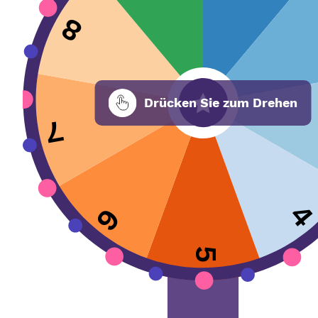
8
Drücken Sie zum Drehen
7
6
5