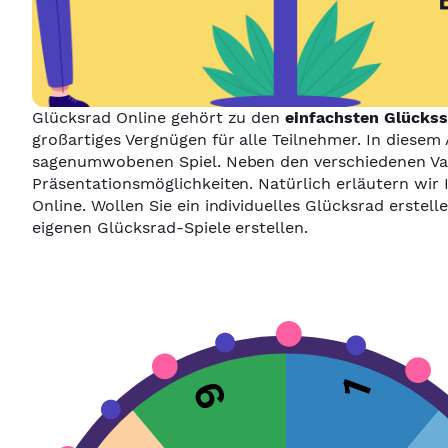
Glücksrad Online gehört zu den
einfachsten Glückss
großartiges Vergnügen für alle Teilnehmer. In diesem 
sagenumwobenen Spiel. Neben den verschiedenen Vari
Präsentationsmöglichkeiten. Natürlich erläutern wir
Online. Wollen Sie ein individuelles Glücksrad erstell
eigenen Glücksrad-Spiele erstellen.
1
9