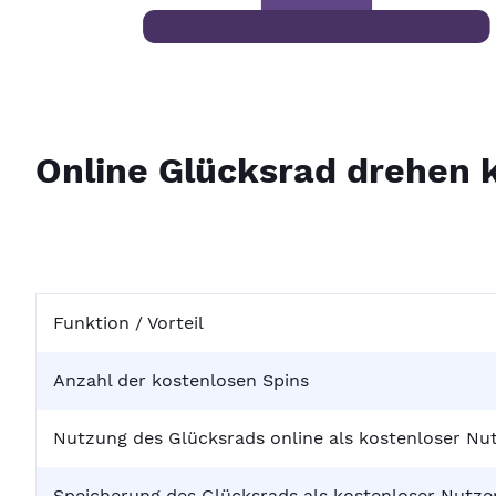
Online Glücksrad drehen 
Funktion / Vorteil
Anzahl der kostenlosen Spins
Nutzung des Glücksrads online als kostenloser Nu
Speicherung des Glücksrads als kostenloser Nutze