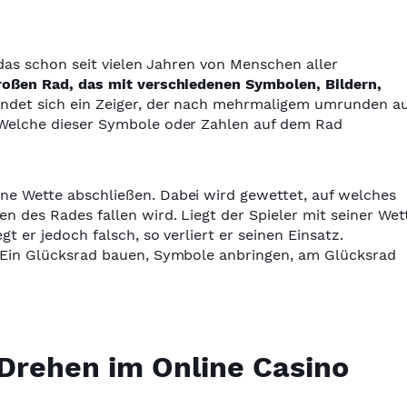
 das schon seit vielen Jahren von Menschen aller
roßen Rad, das mit verschiedenen Symbolen, Bildern,
ndet sich ein Zeiger, der nach mehrmaligem umrunden au
 Welche dieser Symbole oder Zahlen auf dem Rad
ne Wette abschließen. Dabei wird gewettet, auf welches
 des Rades fallen wird. Liegt der Spieler mit seiner Wet
t er jedoch falsch, so verliert er seinen Einsatz.
Ein Glücksrad bauen, Symbole anbringen, am Glücksrad
Drehen im Online Casino