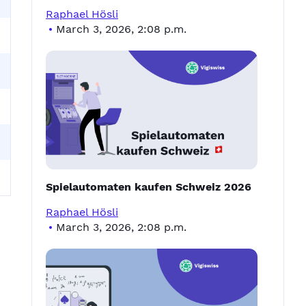
Raphael Hösli
March 3, 2026, 2:08 p.m.
Spielautomaten kaufen Schweiz 2026
Raphael Hösli
March 3, 2026, 2:08 p.m.