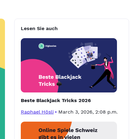
Lesen Sie auch
Beste Blackjack Tricks 2026
Raphael Hösli
March 3, 2026, 2:08 p.m.