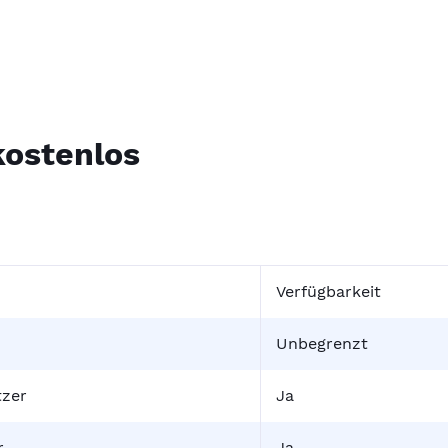
kostenlos
Verfügbarkeit
Unbegrenzt
tzer
Ja
r
Ja