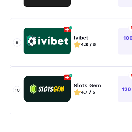
Ivibet
10
4.8 / 5
Slots Gem
120
4.7 / 5