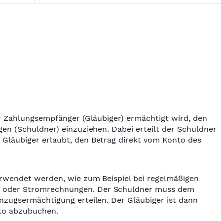
er Zahlungsempfänger (Gläubiger) ermächtigt wird, den
gen (Schuldner) einzuziehen. Dabei erteilt der Schuldner
 Gläubiger erlaubt, den Betrag direkt vom Konto des
rwendet werden, wie zum Beispiel bei regelmäßigen
 oder Stromrechnungen. Der Schuldner muss dem
inzugsermächtigung erteilen. Der Gläubiger ist dann
nto abzubuchen.