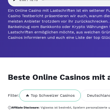
Ein Online Casino mit Lastschriften ist ein seltener 
Casino Testbericht präsentieren wir euch, warum di
meisten Anbieter trotzdem vor ihr zurückschrecken.
Bankeinzug vom Bankkonto oder Krypto Währungen fü
Lastschriften ermöglichen möchte, aus welchen Grün
Casinos informieren und euch eine Liste der top Glüc
Beste Online Casinos mit
Filter:
🔥 Top Schweizer Casinos
Deutschlan
Affiliate Disclosure:
Vigiswiss ist bestrebt, Spielern personalisiert