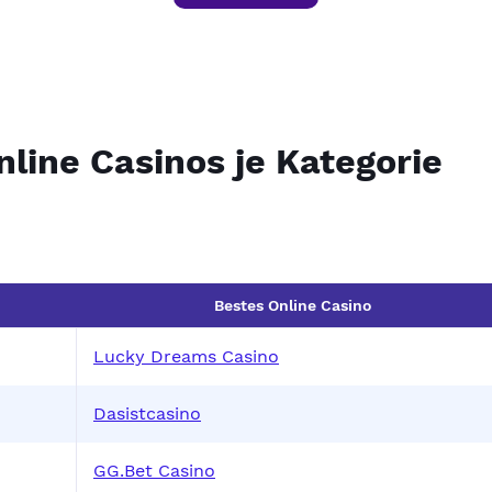
nline Casinos je Kategorie
Bestes Online Casino
Lucky Dreams Casino
Dasistcasino
GG.Bet Casino