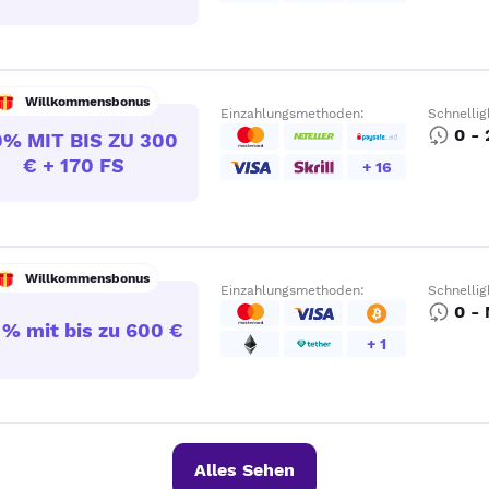
Willkommensbonus
Einzahlungsmethoden:
Schnellig
0 -
0% MIT BIS ZU 300
€ + 170 FS
+ 16
Willkommensbonus
Einzahlungsmethoden:
Schnellig
0 -
 % mit bis zu 600 €
+ 1
Alles Sehen