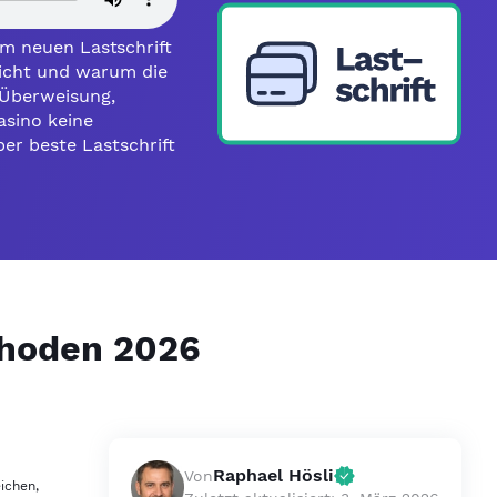
sem neuen Lastschrift
ticht und warum die
 Überweisung,
sino keine
er beste Lastschrift
thoden 2026
Raphael Hösli
Von
ichen,