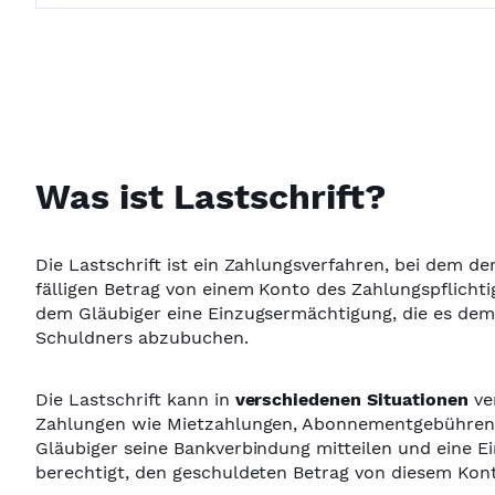
Was ist Lastschrift?
Die Lastschrift ist ein Zahlungsverfahren, bei dem d
fälligen Betrag von einem Konto des Zahlungspflichti
dem Gläubiger eine Einzugsermächtigung, die es dem
Schuldners abzubuchen.
Die Lastschrift kann in
verschiedenen Situationen
ve
Zahlungen wie Mietzahlungen, Abonnementgebühren
Gläubiger seine Bankverbindung mitteilen und eine E
berechtigt, den geschuldeten Betrag von diesem Ko