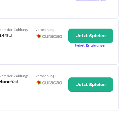
keit der Zahlung:
Verordnung:
 24
Jetzt Spielen
/Std
Ivibet Erfahrungen
keit der Zahlung:
Verordnung:
 None
/Std
Jetzt Spielen