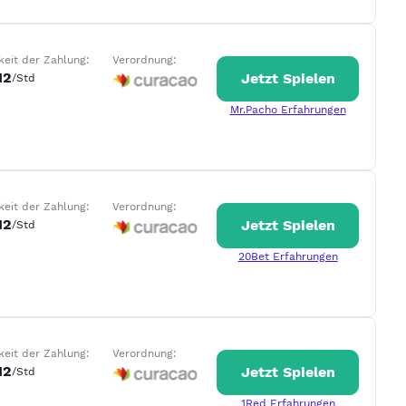
keit der Zahlung:
Verordnung:
12
Jetzt Spielen
/Std
Mr.Pacho Erfahrungen
keit der Zahlung:
Verordnung:
12
Jetzt Spielen
/Std
20Bet Erfahrungen
keit der Zahlung:
Verordnung:
12
Jetzt Spielen
/Std
1Red Erfahrungen