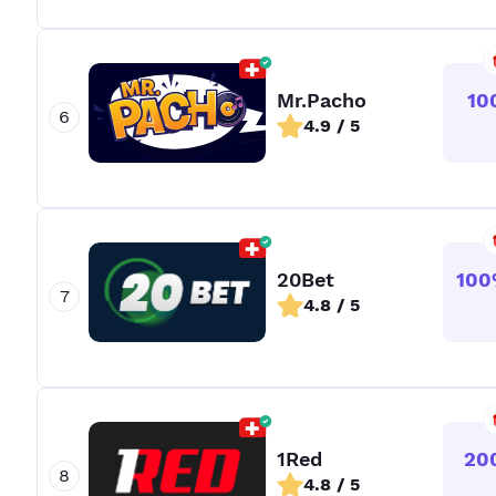
Mr.Pacho
10
4.9 / 5
20Bet
100
4.8 / 5
1Red
20
4.8 / 5