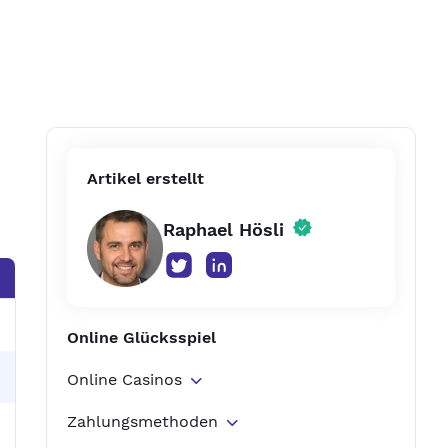
Artikel erstellt
Raphael Hösli
Online Glücksspiel
Online Casinos
Ausland Casino
Zahlungsmethoden
Legal Casino
Casino mit Handyrechnung