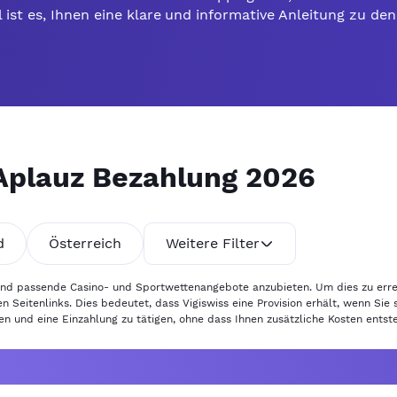
ist es, Ihnen eine klare und informative Anleitung zu den
 Aplauz Bezahlung 2026
d
Österreich
Weitere Filter
e und passende Casino- und Sportwettenangebote anzubieten. Um dies zu erre
en Seitenlinks. Dies bedeutet, dass Vigiswiss eine Provision erhält, wenn Sie 
n und eine Einzahlung zu tätigen, ohne dass Ihnen zusätzliche Kosten entst
lungen unvoreingenommen bleiben. Unsere redaktionellen Standards legen 
dik, die durchgängig Unparteilichkeit gewährleistet.