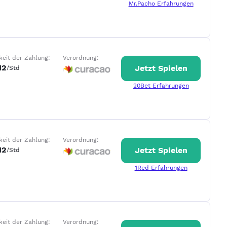
Mr.Pacho Erfahrungen
keit der Zahlung:
Verordnung:
12
Jetzt Spielen
/Std
20Bet Erfahrungen
keit der Zahlung:
Verordnung:
12
Jetzt Spielen
/Std
1Red Erfahrungen
keit der Zahlung:
Verordnung: