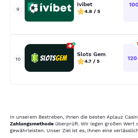
Ivibet
10
4.8 / 5
Slots Gem
120
4.7 / 5
In unserem Bestreben, Ihnen die besten Aplauz Casino
Zahlungsmethode
überprüft. Wir legen großen Wert 
gewährleisten. Unser Ziel ist es, Ihnen eine verlässl