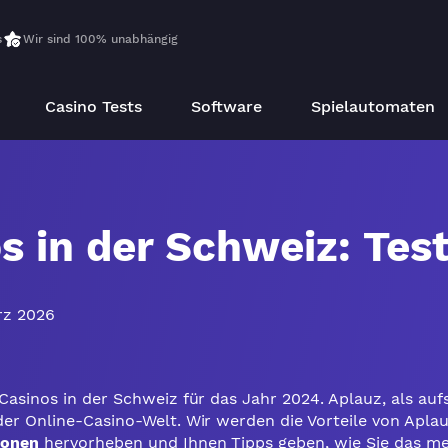
s
Wir sind 100% unabhängig
Casino Tests
Software
Spielautomaten
s in der Schweiz: Tes
ärz 2026
Casinos in der Schweiz für das Jahr 2024. Aplauz, als au
er Online-Casino-Welt. Wir werden die Vorteile von Aplau
ionen
hervorheben und Ihnen Tipps geben, wie Sie das mei