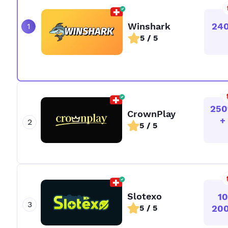
Winshark
240
5 / 5
250
CrownPlay
+
5 / 5
Slotexo
10
200
5 / 5