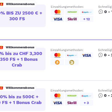
Willkommensbonus
Einzahlungsmethoden:
Schnellig
0 - 
% BIS ZU 2500 € +
300 FS
+ 12
Willkommensbonus
Einzahlungsmethoden:
Schnellig
% bis zu CHF 3,300
0 -
 350 FS + 1 Bonus
Crab
Willkommensbonus
Einzahlungsmethoden:
Schnellig
0 -
0% bis zu 500€ +
 FS + 1 Bonus Crab
+ 3