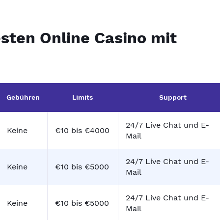
ten Online Casino mit
Gebühren
Limits
Support
24/7 Live Chat und E-
Keine
€10 bis €4000
Mail
24/7 Live Chat und E-
Keine
€10 bis €5000
Mail
24/7 Live Chat und E-
Keine
€10 bis €5000
Mail