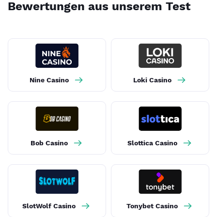
Bewertungen aus unserem Test
Nine Casino
Loki Casino
Bob Casino
Slottica Casino
SlotWolf Casino
Tonybet Casino