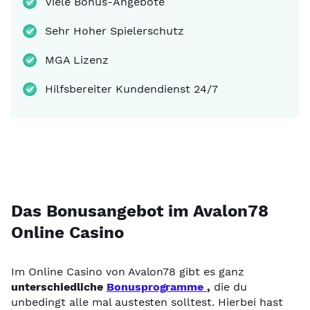
Viele Bonus-Angebote
Sehr Hoher Spielerschutz
MGA Lizenz
Hilfsbereiter Kundendienst 24/7
Das Bonusangebot im Avalon78
Online Casino
Im Online Casino von Avalon78 gibt es ganz
unterschiedliche
Bonusprogramme
,
die du
unbedingt alle mal austesten solltest. Hierbei hast