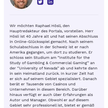
Freispiele kannst du dann für das Spiel «The
Sword and The Grail» benutzen. Dabei ist wichtig
zu erwähnen, dass du jeweils nur 20 Freispiele
pro Tag bekommst. Wenn du deine Freispiele nicht
siehst, wende dich bitte umgehend an den
Wir möchten Raphael Hösli, den
Kundendienst von Avalon78.
Hauptredakteur des Portals, vorstellen. Herr
Hösli ist 40 Jahre alt und hat seinen Abschluss
in Online-Glücksspiel gemacht. Nach seinem
Schulabschluss in der Schweiz ist er nach
Amerika gegangen, um dort zu studieren. Er
schloss sein Studium am ‘’Institute for the
Study of Gambling & Commercial Gaming’’ an
der ‘’University of Nevada’’ ab und kehrte dann
in sein Heimatland zurück. In kurzer Zeit hat
er sich auf seinem Gebiet spezialisiert. Danach
berät er Tausende von Casinos und
Unternehmen in diesem Bereich. Darüber
hinaus verfügt er auch über Erfahrungen als
Autor und Manager. Obwohl er auf diesem
Gebiet sehr professionell ist, bietet er gemäß