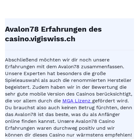
Avalon78 Erfahrungen des
casino.vigiswiss.ch
Abschließend möchten wir dir noch unsere
Erfahrungen mit dem Avalon78 zusammenfassen.
Unsere Experten hat besonders die große
Spieleauswahl als auch die renommierten Hersteller
begeistert. Zudem haben wir in der Bewertung die
sehr gute mobile Version des Casinos berücksichtigt,
die vor allem durch die
MGA Lizenz
gefördert wird.
Du brauchst also auch keinen Betrug fürchten, denn
das Avalon78 ist das beste, was du als Anfänger
online finden kannst. Unsere Avalon78 Casino
Erfahrungen waren durchweg positiv und wir
können dir dieses Casino nur wärmstens empfehlen!