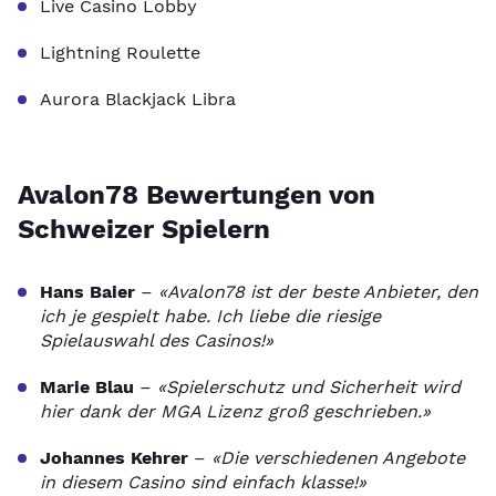
Live Casino Lobby
Lightning Roulette
Aurora Blackjack Libra
Avalon78 Bewertungen von
Schweizer Spielern
Hans Baier
–
«Avalon78 ist der beste Anbieter, den
ich je gespielt habe. Ich liebe die riesige
Spielauswahl des Casinos!»
Marie Blau
–
«Spielerschutz und Sicherheit wird
hier dank der MGA Lizenz groß geschrieben.»
Johannes Kehrer
–
«Die verschiedenen Angebote
in diesem Casino sind einfach klasse!»