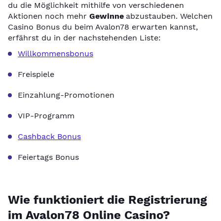
du die Möglichkeit mithilfe von verschiedenen
Aktionen noch mehr
Gewinne
abzustauben. Welchen
Casino Bonus du beim Avalon78 erwarten kannst,
erfährst du in der nachstehenden Liste:
Willkommensbonus
Freispiele
Einzahlung-Promotionen
VIP-Programm
Cashback Bonus
Feiertags Bonus
Wie funktioniert die Registrierung
im Avalon78 Online Casino?