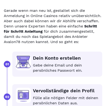
Gerade wenn man neu ist, gestaltet sich die
Anmeldung in Online Casinos relativ unübersichtlich.
Aber auch dabei können wir dir Abhilfe verschaffen.
Denn unsere Experten haben eine einfache
Schritt
für Schritt Anleitung
für dich zusammengestellt,
damit du noch das Spielangebot des Anbieter
Avalon78 nutzen kannst. Und so geht es:
Dein Konto erstellen
01
Gebe deine Email und dein
persönliches Passwort ein.
Vervollständige dein Profil
02
Fülle alle nötigen Felder mit deinen
persönlichen Daten aus.