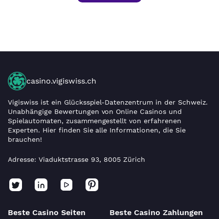
casino.vigiswiss.ch
Vigiswiss ist ein Glücksspiel-Datenzentrum in der Schweiz.
Unabhängige Bewertungen von Online Casinos und
Spielautomaten, zusammengestellt von erfahrenen
Experten. Hier finden Sie alle Informationen, die Sie
brauchen!
Adresse: Viaduktstrasse 93, 8005 Zürich
Beste Casino Seiten
Beste Casino Zahlungen