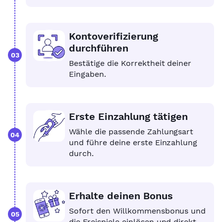
Kontoverifizierung
durchführen
03
Bestätige die Korrektheit deiner
Eingaben.
Erste Einzahlung tätigen
Wähle die passende Zahlungsart
04
und führe deine erste Einzahlung
durch.
Erhalte deinen Bonus
Sofort den Willkommensbonus und
05
die Freispiele einlösen und direkt