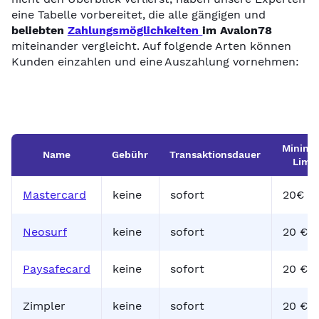
eine Tabelle vorbereitet, die alle gängigen und
beliebten
Zahlungsmöglichkeiten
im Avalon78
miteinander vergleicht. Auf folgende Arten können
Kunden einzahlen und eine Auszahlung vornehmen:
Minim
Name
Gebühr
Transaktionsdauer
Limit
Mastercard
keine
sofort
20€
Neosurf
keine
sofort
20 €
Paysafecard
keine
sofort
20 €
Zimpler
keine
sofort
20 €