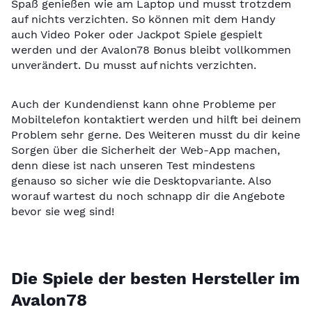
Spaß genießen wie am Laptop und musst trotzdem
auf nichts verzichten. So können mit dem Handy
auch Video Poker oder Jackpot Spiele gespielt
werden und der Avalon78 Bonus bleibt vollkommen
unverändert. Du musst auf nichts verzichten.
Auch der Kundendienst kann ohne Probleme per
Mobiltelefon kontaktiert werden und hilft bei deinem
Problem sehr gerne. Des Weiteren musst du dir keine
Sorgen über die Sicherheit der Web-App machen,
denn diese ist nach unseren Test mindestens
genauso so sicher wie die Desktopvariante. Also
worauf wartest du noch schnapp dir die Angebote
bevor sie weg sind!
Die Spiele der besten Hersteller im
Avalon78