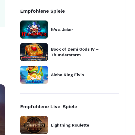
Empfohlene Spiele
It’s a Joker
Book of Demi Gods IV –
Thunderstorm
Aloha King Elvis
Empfohlene Live-Spiele
Lightning Roulette