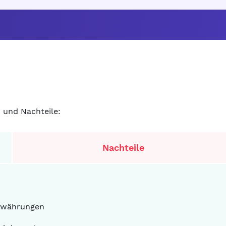
- und Nachteile:
Nachteile
towährungen