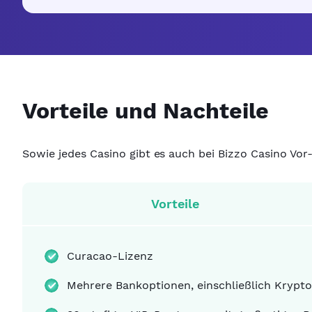
Vorteile und Nachteile
Sowie jedes Casino gibt es auch bei Bizzo Casino Vor
Vorteile
Curacao-Lizenz
Mehrere Bankoptionen, einschließlich Kryp