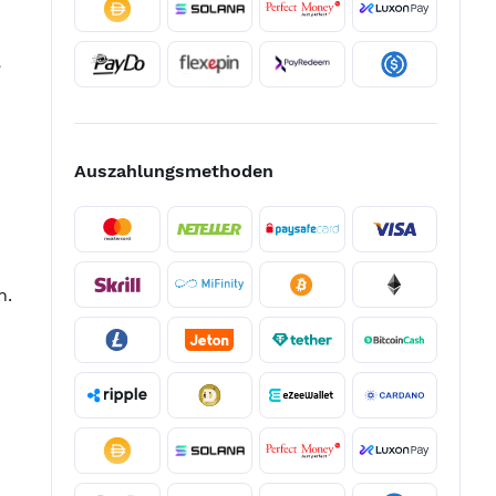
e
Auszahlungsmethoden
n.