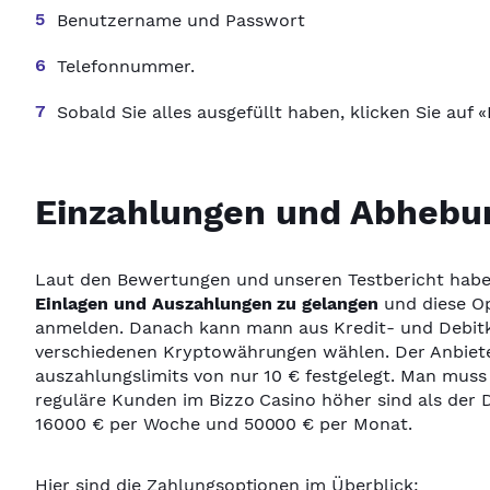
Benutzername und Passwort
Telefonnummer.
Sobald Sie alles ausgefüllt haben, klicken Sie auf «
Einzahlungen und Abhebu
Laut den Bewertungen und unseren Testbericht habe
Einlagen und Auszahlungen zu gelangen
und diese O
anmelden. Danach kann mann aus Kredit- und Debit
verschiedenen Kryptowährungen wählen. Der Anbiete
auszahlungslimits von nur 10 € festgelegt. Man muss
reguläre Kunden im Bizzo Casino höher sind als der D
16000 € per Woche und 50000 € per Monat.
Hier sind die Zahlungsoptionen im Überblick: