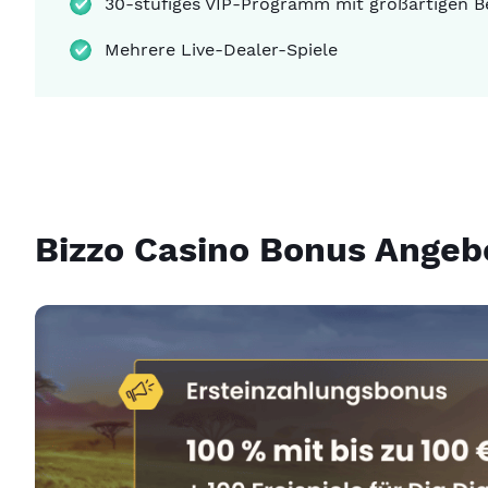
30-stufiges VIP-Programm mit großartigen 
Mehrere Live-Dealer-Spiele
Bizzo Casino Bonus Angeb