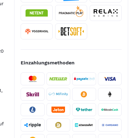
ur
d
20
Einzahlungsmethoden
,
uf