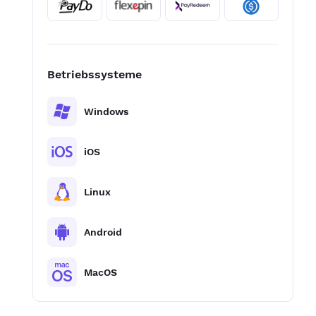
Betriebssysteme
Windows
iOS
Linux
Android
MacOS