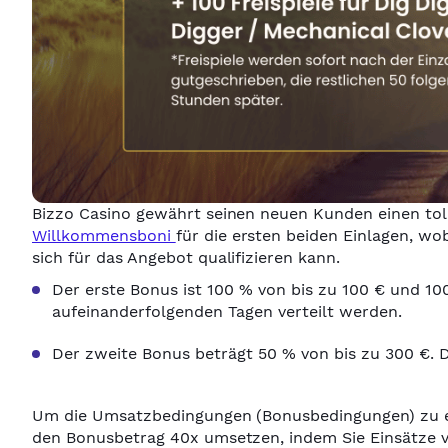
Bizzo Casino gewährt seinen neuen Kunden einen to
Willkommensboni
für die ersten beiden Einlagen, w
sich für das Angebot qualifizieren kann.
Der erste Bonus ist 100 % von bis zu 100 € und 100
aufeinanderfolgenden Tagen verteilt werden.
Der zweite Bonus beträgt 50 % von bis zu 300 €. Di
Um die Umsatzbedingungen (Bonusbedingungen) zu er
den Bonusbetrag 40x umsetzen, indem Sie Einsätze v