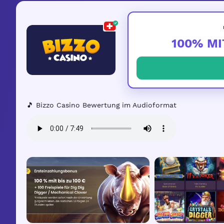
Bizzo fördert verantwortungsbewusstes Glücksspiel u
problematisches Glücksspiel angeschlossen und ver
100% MIT
und unterstützt sogar Einzahlungsoptionen in Krypto
🎵 Bizzo Casino Bewertung im Audioformat