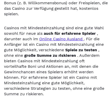
Bonus (z. B. Willkommensbonus) oder Freispielen, die
das Casino zur Verfügung gestellt hat, kostenlos
spielen.
Casinos mit Mindesteinzahlung sind eine gute Wahl
sowohl für neue als
auch für erfahrene Spieler
,
darunter auch im
Online Casino Ausland
. Für die
Anfänger ist ein Casino mit Mindesteinzahlung eine
gute Möglichkeit, verschiedene
Spiele zu testen
,
ohne eine
große Summe zu riskieren
. Außerdem
bieten Casinos mit Mindesteinzahlung oft
vorteilhafte Boni und Aktionen an, mit denen die
Gewinnchancen eines Spielers erhöht werden
können. Für erfahrene Spieler ist ein Casino mit
Mindesteinzahlung eine gute Möglichkeit,
verschiedene Strategien zu testen, ohne eine große
Summe zu riskieren.