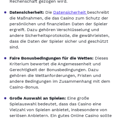
Rechenschaft gezogen wird.
Datensicherheit:
Die
Datensicherheit
beschreibt
die Maßnahmen, die das Casino zum Schutz der
persönlichen und finanziellen Daten der Spieler
ergreift. Dazu gehören Verschlüsselung und
andere Sicherheitsprotokolle, die gewährleisten,
dass die Daten der Spieler sicher und geschützt
sind.
Faire Bonusbedingungen für die Wetten:
Dieses
Kriterium bewertet die Angemessenheit und
Gerechtigkeit der Bonusbedingungen. Dazu
gehören die Wettanforderungen, Fristen und
andere Bedingungen im Zusammenhang mit dem
Casino-Bonus.
Große Auswahl an Spielen:
Eine große
Spielauswahl bedeutet, dass das Casino eine
Vielzahl von Spielen anbietet, insbesondere von
seriösen Anbietern. Ein gutes Online Casino sollte