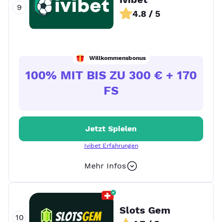
4.8 / 5
Willkommensbonus
100% MIT BIS ZU 300 € + 170
FS
Jetzt Spielen
Ivibet Erfahrungen
Mehr Infos
+ 14
Slots Gem