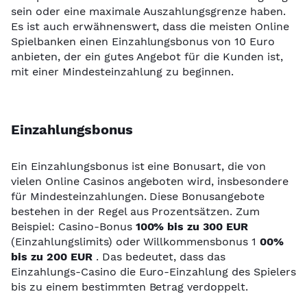
sein oder eine maximale Auszahlungsgrenze haben.
Es ist auch erwähnenswert, dass die meisten Online
Spielbanken einen Einzahlungsbonus von 10 Euro
anbieten, der ein gutes Angebot für die Kunden ist,
mit einer Mindesteinzahlung zu beginnen.
Einzahlungsbonus
Ein Einzahlungsbonus ist eine Bonusart, die von
vielen Online Casinos angeboten wird, insbesondere
für Mindesteinzahlungen. Diese Bonusangebote
bestehen in der Regel aus Prozentsätzen. Zum
Beispiel: Casino-Bonus
100% bis zu 300 EUR
(Einzahlungslimits) oder Willkommensbonus 1
00%
bis zu 200 EUR
. Das bedeutet, dass das
Einzahlungs-Casino die Euro-Einzahlung des Spielers
bis zu einem bestimmten Betrag verdoppelt.