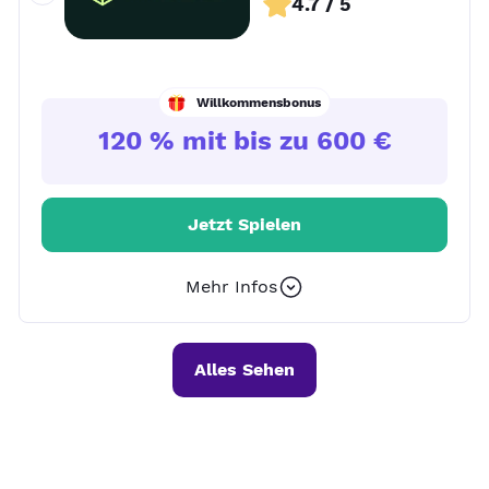
4.7 / 5
Willkommensbonus
120 % mit bis zu 600 €
Jetzt Spielen
Mehr Infos
Alles Sehen