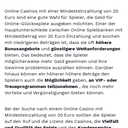
Online Casinos mit einer Mindesteinzahlung von 20
Euro sind eine gute Wahl für Spieler, die Geld für
Online-Glücksspiele ausgeben möchten. Einer der
Hauptunterschiede zwischen Online Spielbanken mit
Mindestbetrag von 20 Euro Einzahlung und solchen
mit niedrigeren Beträgen ist, dass sie oft
höhere
Bonusangebote
und
günstigere Wettanforderungen
bieten. Das bedeutet, dass die Spieler
möglicherweise mehr Geld gewinnen und ihre
Gewinne problemlos auszahlen können. Darüber
hinaus können ein höherer höhere Beträge den
Spielern auch die
Möglichkeit
geben,
an VIP- oder
Treueprogrammen
teilzunehmen
, die noch mehr
Vorteile und Vergünstigungen bieten können.
Bei der Suche nach einem Online Casino mit
Mindesteinzahlung von 20 Euro sollten die Spieler
auf den Ruf und die Lizenz des Casinos, die
Vielfalt
und Qualität der Spiele
und den
Kundenservice