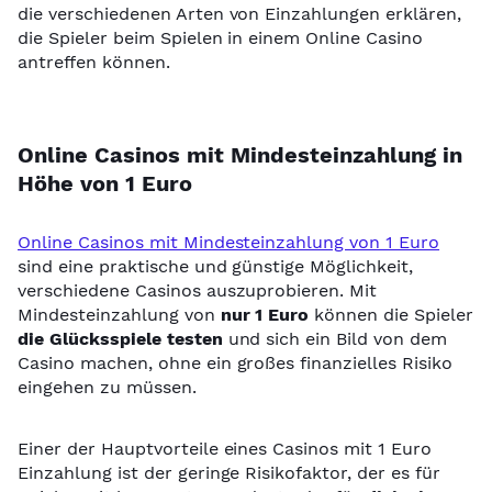
die verschiedenen Arten von Einzahlungen erklären,
die Spieler beim Spielen in einem Online Casino
antreffen können.
Online Casinos mit Mindesteinzahlung in
Höhe von 1 Euro
Online Casinos mit Mindesteinzahlung von 1 Euro
sind eine praktische und günstige Möglichkeit,
verschiedene Casinos auszuprobieren. Mit
Mindesteinzahlung von
nur 1 Euro
können die Spieler
die Glücksspiele testen
und sich ein Bild von dem
Casino machen, ohne ein großes finanzielles Risiko
eingehen zu müssen.
Einer der Hauptvorteile eines Casinos mit 1 Euro
Einzahlung ist der geringe Risikofaktor, der es für