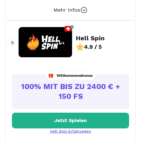
Mehr Infos
+ 1
Hell Spin
4.9 / 5
Willkommensbonus
100% MIT BIS ZU 2400 € +
150 FS
Jetzt Spielen
Hell Spin Erfahrungen