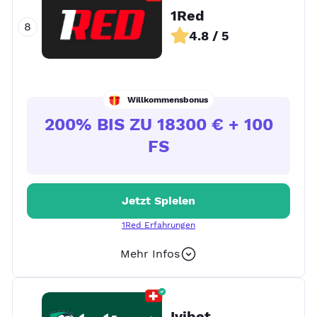
+ 18
1Red
4.8 / 5
Willkommensbonus
200% BIS ZU 18300 € + 100
FS
Jetzt Spielen
1Red Erfahrungen
Mehr Infos
+ 9
Ivibet