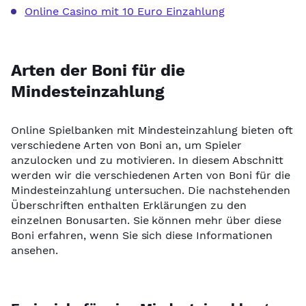
Online Casino mit 10 Euro Einzahlung
Arten der Boni für die
Mindesteinzahlung
Online Spielbanken mit Mindesteinzahlung bieten oft
verschiedene Arten von Boni an, um Spieler
anzulocken und zu motivieren. In diesem Abschnitt
werden wir die verschiedenen Arten von Boni für die
Mindesteinzahlung untersuchen. Die nachstehenden
Überschriften enthalten Erklärungen zu den
einzelnen Bonusarten. Sie können mehr über diese
Boni erfahren, wenn Sie sich diese Informationen
ansehen.