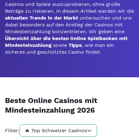
Casinos und Spiele auszuprobieren, ohne große
Beträge zu riskieren. In diesem Artikel werden wir die
aktuellen Trends in der Markt
untersuchen und uns
dabei besonders auf den Anstieg der Casinos mit
Mindesteinzahlung konzentrieren. Wir geben eine
Übersicht über die besten Online Spielbanken mit
Mindesteinzahlung
sowie
Tipps
, wie man ein
sicheres und geschütztes Casino findet.
Beste Online Casinos mit
Mindesteinzahlung 2026
Filter:
🔥 Top Schweizer Casinos