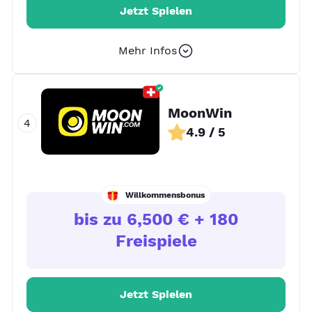
Jetzt Spielen
Mehr Infos
+ 1
MoonWin
4.9 / 5
Willkommensbonus
bis zu 6,500 € + 180
Freispiele
Jetzt Spielen