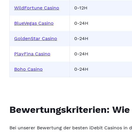
WildFortune Casino
0-12H
BlueVegas Casino
0-24H
GoldenStar Casino
0-24H
PlayFina Casino
0-24H
Boho Casino
0-24H
Bewertungskriterien: Wie 
Bei unserer Bewertung der besten iDebit Casinos in