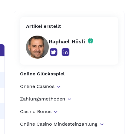
Artikel erstellt
Raphael Hösli
Online Glücksspiel
Online Casinos
Ausland Casino
Zahlungsmethoden
Legal Casino
Casino mit Handyrechnung
Casino Bonus
Liechtenstein Casino
Paysafecard Casinos
Bonus 400%
Online Casino Mindesteinzahlung
Frankreich Casino
Neosurf Casinos
Cashback Bonus
Online Casino mit 1 Euro Einzahlung