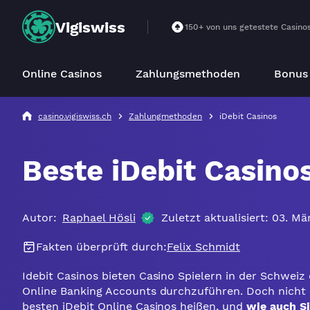
Vigiswiss
150+ von uns getestete Casino
Online Casinos
Zahlungsmethoden
Bonus
casino.vigiswiss.ch
Zahlungmethoden
iDebit Casinos
Beste iDebit Casino
Autor:
Raphael Hösli
Zuletzt aktualisiert: 03. M
Fakten überprüft durch:
Felix Schmidt
Idebit Casinos bieten Casino Spielern in der Schweiz 
Online Banking Accounts durchzuführen. Doch nicht a
besten iDebit Online Casinos heißen, und
wie auch Si