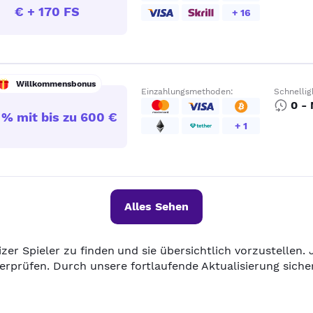
€ + 170 FS
+ 16
Willkommensbonus
Einzahlungsmethoden:
Schnellig
0 -
 % mit bis zu 600 €
+ 1
Alles Sehen
eizer Spieler zu finden und sie übersichtlich vorzustellen
rprüfen. Durch unsere fortlaufende Aktualisierung siche