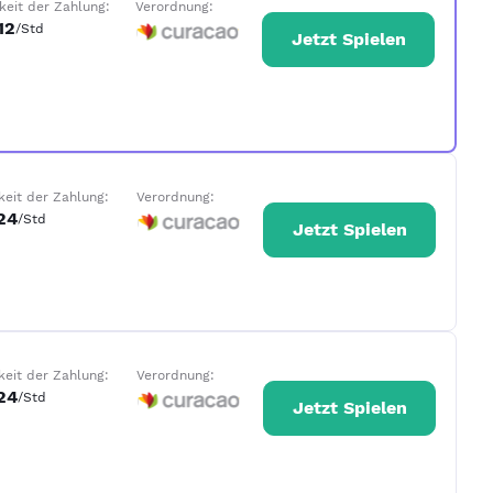
keit der Zahlung:
Verordnung:
12
/Std
Jetzt Spielen
keit der Zahlung:
Verordnung:
 24
/Std
Jetzt Spielen
keit der Zahlung:
Verordnung:
 24
/Std
Jetzt Spielen