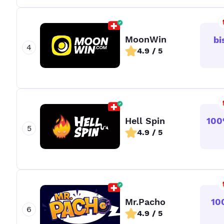
MoonWin
bi
4.9 / 5
Hell Spin
100
4.9 / 5
Mr.Pacho
10
4.9 / 5