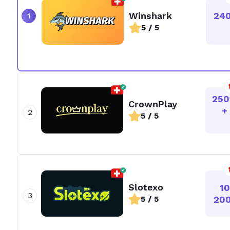
Winshark
240
5 / 5
250
CrownPlay
+
5 / 5
Slotexo
10
200
5 / 5