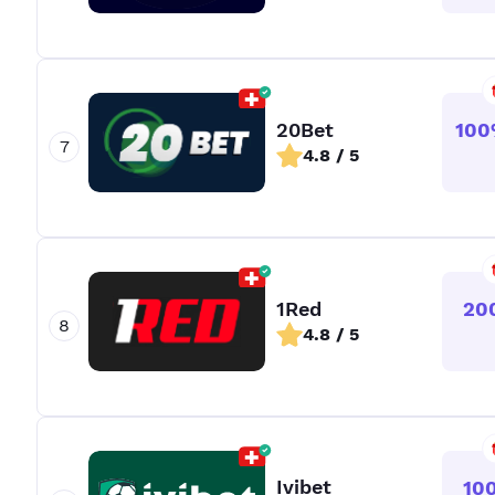
20Bet
100
4.8 / 5
1Red
20
4.8 / 5
Ivibet
10