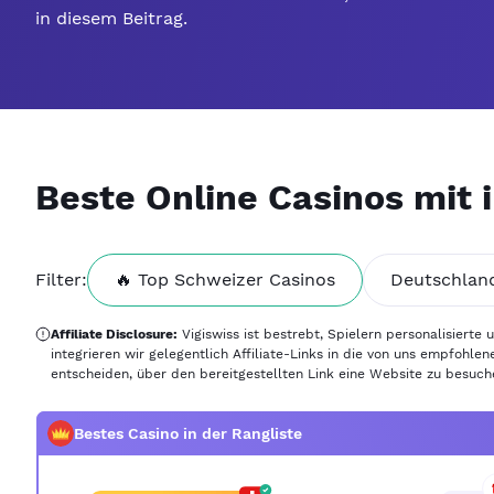
in diesem Beitrag.
Beste Online Casinos mit 
Filter:
🔥 Top Schweizer Casinos
Deutschlan
Affiliate Disclosure:
Vigiswiss ist bestrebt, Spielern personalisiert
integrieren wir gelegentlich Affiliate-Links in die von uns empfohlen
entscheiden, über den bereitgestellten Link eine Website zu besuche
ist wichtig zu beachten, dass alle Produktbewertungen und Empfeh
kommerzielle Unabhängigkeit und folgen einer professionellen Metho
Bestes Casino in der Rangliste