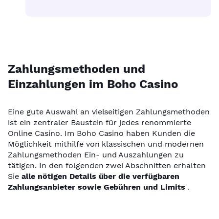
Zahlungsmethoden und
Einzahlungen im Boho Casino
Eine gute Auswahl an vielseitigen Zahlungsmethoden
ist ein zentraler Baustein für jedes renommierte
Online Casino. Im Boho Casino haben Kunden die
Möglichkeit mithilfe von klassischen und modernen
Zahlungsmethoden Ein- und Auszahlungen zu
tätigen. In den folgenden zwei Abschnitten erhalten
Sie
alle nötigen Details über die verfügbaren
Zahlungsanbieter sowie Gebühren und Limits
.