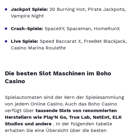
Jackpot Spiele:
20 Burning Hot, Pirate Jackpots,
Vampire Night
Crash-Spiele:
SpaceXY, Spaceman, HomeRunX
Live Spiele:
Speed Baccarat X, FreeBet Blackjack,
Casino Marina Roulette
Die besten Slot Maschinen im Boho
Casino
Spielautomaten sind der Kern der Spielesammlung
von jedem Online Casino. Auch das Boho Casino
verfügt über
tausende Slots von renommierten
Herstellern wie Play'N Go, True Lab, NetEnt, ELK
Studios und andere
. In der folgenden tabelle
erhalten Sie eine Übersicht über die besten