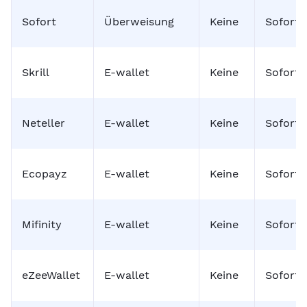
Sofort
Überweisung
Keine
Sofort
Skrill
E-wallet
Keine
Sofort
Neteller
E-wallet
Keine
Sofort
Ecopayz
E-wallet
Keine
Sofort
Mifinity
E-wallet
Keine
Sofort
eZeeWallet
E-wallet
Keine
Sofort