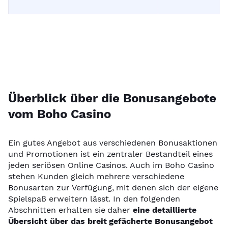
Überblick über die Bonusangebote
vom Boho Casino
Ein gutes Angebot aus verschiedenen Bonusaktionen
und Promotionen ist ein zentraler Bestandteil eines
jeden seriösen Online Casinos. Auch im Boho Casino
stehen Kunden gleich mehrere verschiedene
Bonusarten zur Verfügung, mit denen sich der eigene
Spielspaß erweitern lässt. In den folgenden
Abschnitten erhalten sie daher
eine detaillierte
Übersicht über das breit gefächerte Bonusangebot