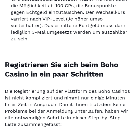
die Möglichkeit ab 100 CPs, die Bonuspunkte
gegen Echtgeld einzutauschen. Der Wechselkurs
varriert nach VIP-Level (Je höher umso
vorteilhafter). Das erhaltene Echtgeld muss dann
lediglich 3-Mal umgesetzt werden um auszahlbar
zu sein.
Registrieren Sie sich beim Boho
Casino in ein paar Schritten
Die Registrierung auf der Plattform des Boho Casinos
ist nicht kompliziert und nimmt nur einige Minuten
Ihrer Zeit in Anspruch. Damit Ihnen trotzdem keine
Probleme bei der Anmeldung unterlaufen, haben wir
alle notwendigen Schritte in dieser Step-by-Step
Liste zusammengefasst: