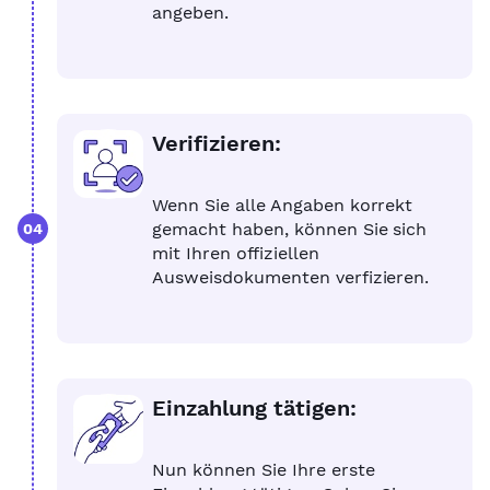
angeben.
Verifizieren:
Wenn Sie alle Angaben korrekt
gemacht haben, können Sie sich
04
mit Ihren offiziellen
Ausweisdokumenten verfizieren.
Einzahlung tätigen:
Nun können Sie Ihre erste