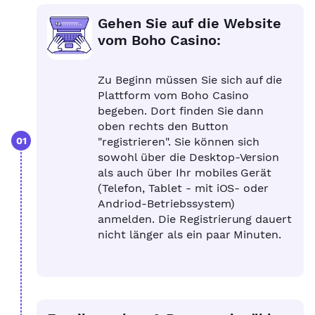
Gehen Sie auf die Website
vom Boho Casino:
Zu Beginn müssen Sie sich auf die
Plattform vom Boho Casino
begeben. Dort finden Sie dann
oben rechts den Button
01
"registrieren". Sie können sich
sowohl über die Desktop-Version
als auch über Ihr mobiles Gerät
(Telefon, Tablet - mit iOS- oder
Andriod-Betriebssystem)
anmelden. Die Registrierung dauert
nicht länger als ein paar Minuten.