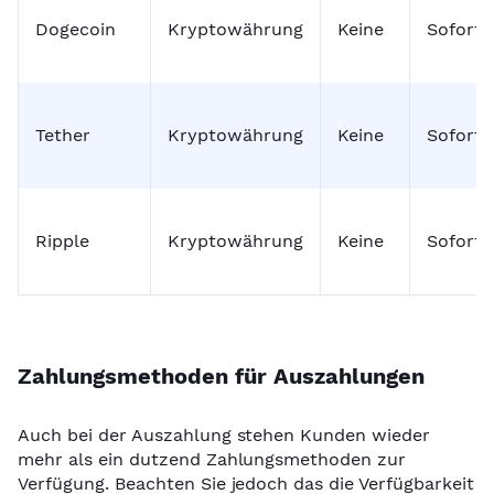
Dogecoin
Kryptowährung
Keine
Sofort
Tether
Kryptowährung
Keine
Sofort
Ripple
Kryptowährung
Keine
Sofort
Zahlungsmethoden für Auszahlungen
Auch bei der Auszahlung stehen Kunden wieder
mehr als ein dutzend Zahlungsmethoden zur
Verfügung. Beachten Sie jedoch das die Verfügbarkeit