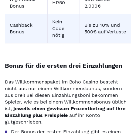
HR50
Bonus
2.000€
Kein
Cashback
Bis zu 10% und
Code
Bonus
500€ auf Verluste
nötig
Bonus für die ersten drei Einzahlungen
Das Willkommenspaket im Boho Casino besteht
nicht aus nur einem Willkommensbonus, sondern
aus drei! Bei diesen Einzahlungsboni bekommen
Spieler, wie es bei einem Willkommensbonus üblich
ist,
jeweils einen gewissen Prozentbetrag auf Ihre
Einzahlung plus Freispiele
auf ihr Konto
gutgeschrieben.
Der Bonus der ersten Einzahlung gibt es einen