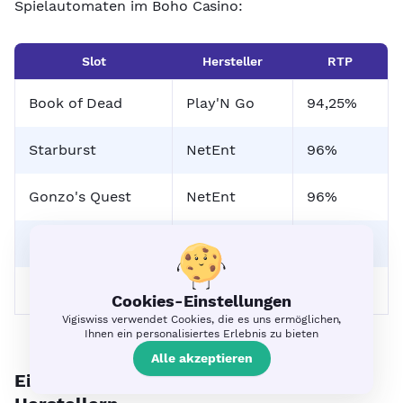
Spielautomaten im Boho Casino:
Slot
Hersteller
RTP
Book of Dead
Play'N Go
94,25%
Starburst
NetEnt
96%
Gonzo's Quest
NetEnt
96%
Gemhalla
BGaming
97,17%
Buffalo Trail
GameBeat
96,14%
Cookies-Einstellungen
Vigiswiss verwendet Cookies, die es uns ermöglichen,
Ihnen ein personalisiertes Erlebnis zu bieten
Alle akzeptieren
Eine große Auswahl an Software