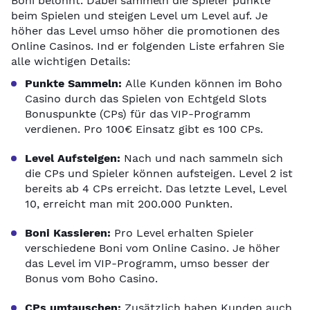
Boni belohnt. Dabei sammeln die Spieler punkte
beim Spielen und steigen Level um Level auf. Je
höher das Level umso höher die promotionen des
Online Casinos. Ind er folgenden Liste erfahren Sie
alle wichtigen Details:
Punkte Sammeln:
Alle Kunden können im Boho
Casino durch das Spielen von Echtgeld Slots
Bonuspunkte (CPs) für das VIP-Programm
verdienen. Pro 100€ Einsatz gibt es 100 CPs.
Level Aufsteigen:
Nach und nach sammeln sich
die CPs und Spieler können aufsteigen. Level 2 ist
bereits ab 4 CPs erreicht. Das letzte Level, Level
10, erreicht man mit 200.000 Punkten.
Boni Kassieren:
Pro Level erhalten Spieler
verschiedene Boni vom Online Casino. Je höher
das Level im VIP-Programm, umso besser der
Bonus vom Boho Casino.
CPs umtauschen:
Zusätzlich haben Kunden auch